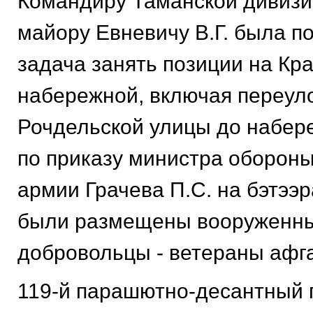
Командиру Таманской дивизи
майору Евневичу В.Г. была п
задача занять позиции на Кр
набережной, включая переуло
Рочдельской улицы до набер
по приказу министра обороны
армии Грачева П.С. на бэтээ
были размещены вооруженны
добровольцы - ветераны афг
119-й парашютно-десантный 