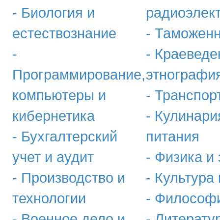
- Биология и
радиоэлек
естествознание
- Таможен
-
- Краеведе
Программирование,
этнографи
компьютеры и
- Транспор
кибернетика
- Кулинари
- Бухгалтерский
питания
учет и аудит
- Физика и
- Производство и
- Культура
технологии
- Философ
- Военное дело и
- Литерату