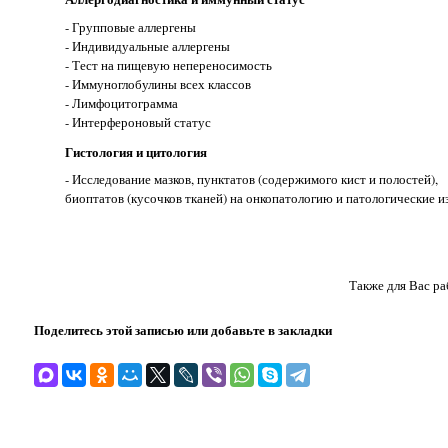
- Групповые аллергены
- Индивидуальные аллергены
- Тест на пищевую непереносимость
- Иммуноглобулины всех классов
- Лимфоцитограмма
- Интерфероновый статус
Гистология и цитология
- Исследование мазков, пунктатов (содержимого кист и полостей),
биоптатов (кусочков тканей) на онкопатологию и патологические и
Также для Вас ра
Поделитесь этой записью или добавьте в закладки