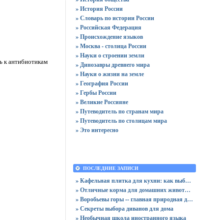
» История России
» Словарь по истории России
» Российская Федерация
» Происхождение языков
» Москва - столица России
» Науки о строении земли
ь к антибиотикам
» Динозавры древнего мира
» Науки о жизни на земле
» География России
» Гербы России
» Великие Россияне
» Путеводитель по странам мира
» Путеводитель по столицам мира
» Это интересно
ПОСЛЕДНИЕ ЗАПИСИ
» Кафельная плитка для кухни: как выбрать практичную отделку
» Отличные корма для домашних животных
» Воробьевы горы -- главная природная достопримечательность Москвы
» Секреты выбора диванов для дома
» Необычная школа иностранного языка