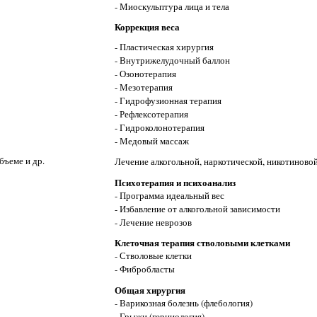
- Миоскульптура лица и тела
Коррекция веса
- Пластическая хирургия
- Внутрижелудочный баллон
- Озонотерапия
- Мезотерапия
- Гидрофузионная терапия
- Рефлексотерапия
- Гидроколонотерапия
- Медовый массаж
бъеме и др.
Лечение алкогольной, наркотической, никотиново
Психотерапия и психоанализ
- Программа идеальный вес
- Избавление от алкогольной зависимости
- Лечение неврозов
Клеточная терапия стволовыми клетками
- Стволовые клетки
- Фибробласты
Общая хирургия
- Варикозная болезнь (флебология)
- Грыжи (герниология)