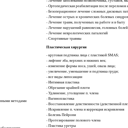
- Лечение заболеваний позвоночника, суставов, 
- Ортопедическая реабилитация после переломов 
- Безоперационное лечение сложных дисковых па
- Лечение острых и хронических болевых синдро
- Лечение травм, полученных на работе и в быту
- Лечение нарушений равновесия, головных болей
- Лечение неврологических паталогий
- Спортивные травмы
Пластическая хирургия
- круговая подтяжка лица с пластикой SMAS;
- лифтинг лба, верхних и нижних век;
- изменение формы носа, ушей, овала лица;
- увеличение, уменьшение и подтяжка груди;
- все виды липосакции
- Интимная пластика
- Обрезание крайней плоти
- Удлинение, утолщение п. члена
- Вагинопластика
енными методами
- Восстановление девственности (девственной пле
- Искривление п. члена и коррекция искривления
- Болезнь Пейрони
- Протезирование полового члена
- Пластика уретры
заболеваниях.