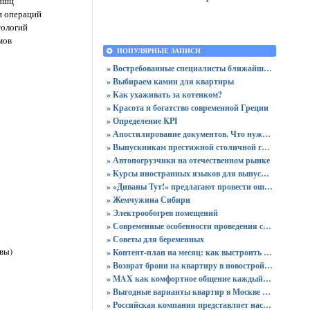
мышц
и операций
тологий
мов
ПОПУЛЯРНЫЕ ЗАПИСИ
» Востребованные специалисты ближайшего будущего
» Выбираем камин для квартиры
» Как ухаживать за котенком?
» Красота и богатство современной Греции
» Определение KPI
» Апостилирование документов. Что нужно учитывать?
» Выпускникам престижной столичной гимназии вручены 64 аттестата
» Автопогрузчики на отечественном рынке
» Курсы иностранных языков для выпускников
» «Диваны Тут!» предлагают провести ошеломительную ночь!
» Жемчужина Сибири
» Электрообогрев помещений
» Современные особенности проведения сертификации
» Советы для беременных
вы)
» Контент-план на месяц: как выстроить стратегию публикаций без хаоса
» Возврат брони на квартиру в новостройке - пошаговая инструкция и советы юриста
» MAX как комфортное общение каждый день: звонки без ограничений и файлы до 4 ГБ
» Выгодные варианты квартир в Москве с доступными ценами для покупки без переплат
» Российская компания представляет настольный ПК