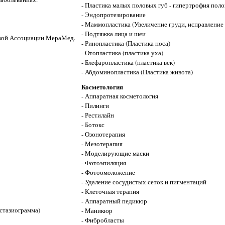
- Пластика малых половых губ - гипертрофия пол
- Эндопротезирование
- Маммопластика (Увеличение груди, исправление
- Подтяжка лица и шеи
ской Ассоциации МераМед.
- Ринопластика (Пластика носа)
- Отопластика (пластика уха)
- Блефаропластика (пластика век)
- Абдоминопластика (Пластика живота)
Косметология
- Аппаратная косметология
- Пилинги
- Рестилайн
- Ботокс
- Озонотерапия
- Мезотерапия
- Моделирующие маски
- Фотоэпиляция
- Фотоомоложение
- Удаление сосудистых сеток и пигментаций
- Клеточная терапия
- Аппаратный педикюр
стазиограмма)
- Маникюр
- Фибробласты