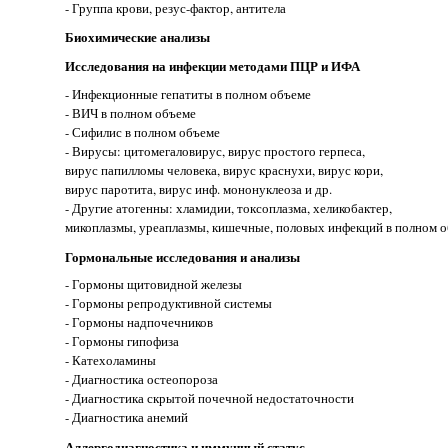
- Группа крови, резус-фактор, антитела
Биохимические анализы
Исследования на инфекции методами ПЦР и ИФА
- Инфекционные гепатиты в полном объеме
- ВИЧ в полном объеме
- Сифилис в полном объеме
- Вирусы: цитомегаловирус, вирус простого герпеса,
вирус папилломы человека, вирус краснухи, вирус кори,
вирус паротита, вирус инф. мононуклеоза и др.
- Другие атогенны: хламидии, токсоплазма, хеликобактер,
микоплазмы, уреаплазмы, кишечные, половых инфекций в полном о
Гормональные исследования и анализы
- Гормоны щитовидной железы
- Гормоны репродуктивной системы
- Гормоны надпочечников
- Гормоны гипофиза
- Катехоламины
- Диагностика остеопороза
- Диагностика скрытой почечной недостаточности
- Диагностика анемий
Аллергодиагностика и иммунный статус