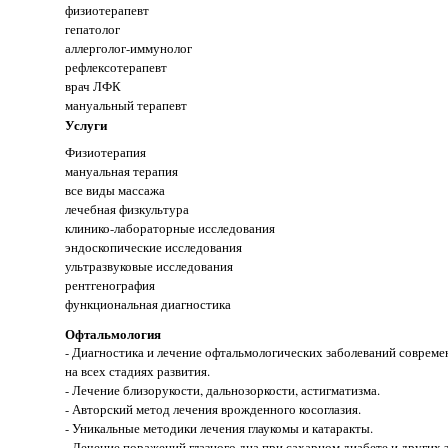
физиотерапевт
гепатолог
аллерголог-иммунолог
рефлексотерапевт
врач ЛФК
мануальный терапевт
Услуги
Физиотерапия
мануальная терапия
все виды массажа
лечебная физкультура
клинико-лабораторные исследования
эндоскопические исследования
ультразвуковые исследования
рентгенография
функциональная диагностика
Офтальмология
- Диагностика и лечение офтальмологических заболеваний соврем
на всех стадиях развития.
- Лечение близорукости, дальнозоркости, астигматизма.
- Авторский метод лечения врожденного косоглазия.
- Уникальные методики лечения глаукомы и катаракты.
- Лечение поражений глазного дна при сахарном диабете и других 