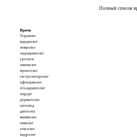
Полный список вр
Врачи
Терапевт
кардиолог
невролог
эндокринолог
урологи
гинеколог
проктолог
гастроэнтеролог
офтальмолог
отоларинголог
хирург
дерматолог
ортопед
диетолог
маммолог
онколог
сексолог
андролог