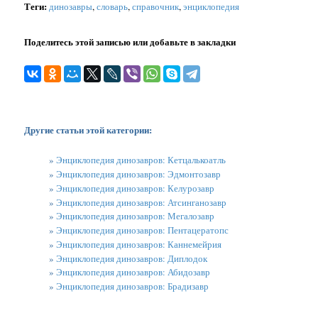
Теги
:
динозавры
,
словарь
,
справочник
,
энциклопедия
Поделитесь этой записью или добавьте в закладки
Другие статьи этой категории:
»
Энциклопедия динозавров: Кетцалькоатль
»
Энциклопедия динозавров: Эдмонтозавр
»
Энциклопедия динозавров: Келурозавр
»
Энциклопедия динозавров: Атсинганозавр
»
Энциклопедия динозавров: Мегалозавр
»
Энциклопедия динозавров: Пентацератопс
»
Энциклопедия динозавров: Каннемейрия
»
Энциклопедия динозавров: Диплодок
»
Энциклопедия динозавров: Абидозавр
»
Энциклопедия динозавров: Брадизавр