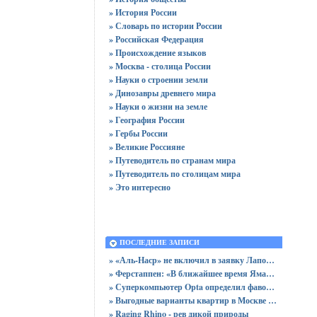
» История России
» Словарь по истории России
» Российская Федерация
» Происхождение языков
» Москва - столица России
» Науки о строении земли
» Динозавры древнего мира
» Науки о жизни на земле
» География России
» Гербы России
» Великие Россияне
» Путеводитель по странам мира
» Путеводитель по столицам мира
» Это интересно
ПОСЛЕДНИЕ ЗАПИСИ
» «Аль-Наср» не включил в заявку Лапорта после срыва трансфера в «Атлетик»
» Ферстаппен: «В ближайшее время Ямаль получит «Золотой мяч»
» Суперкомпьютер Opta определил фаворитов Лиги чемпионов 2025/2026
» Выгодные варианты квартир в Москве с доступными ценами для покупки без переплат
» Raging Rhino - рев дикой природы