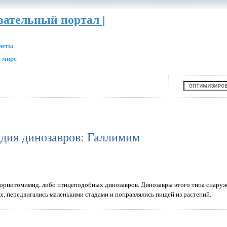
вательный портал |
анеты
 мире
дия динозавров: Галлимим
е орнитомимид, либо птицеподобных динозавров. Динозавры этого типа снару
ах, передвигались маленькими стадами и поправлялись пищей из растений.