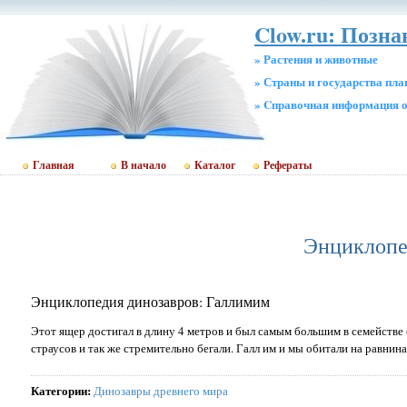
Clow.ru: Позна
» Растения и животные
» Страны и государства пл
» Cправочная информация о
Главная
В начало
Каталог
Рефераты
Энциклопе
Энциклопедия динозавров: Галлимим
Этот ящер достигал в длину 4 метров и был самым большим в семейств
страусов и так же стремительно бегали. Галл им и мы обитали на равнин
Категории
:
Динозавры древнего мира