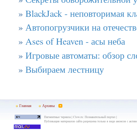
»
BlackJack - неповторимая кл
»
Автопогрузчики на отечест
»
Ases of Heaven - асы неба
»
Игровые автоматы: обзор сло
»
Выбираем лестницу
Главная
Архивы
Пигментные чернила | Clow.ru: Познавательный портал |
Публикация материалов сайта разрешена только в виде анонсов с актив