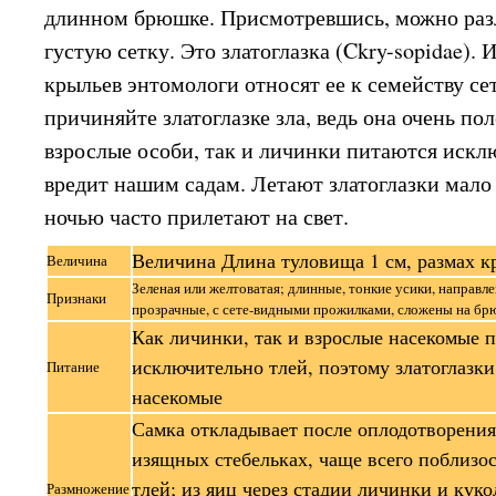
длинном брюшке. Присмотревшись, можно раз
густую сетку. Это златоглазка (Ckry-sopidae). 
крыльев энтомологи относят ее к семейству с
причиняйте златоглазке зла, ведь она очень по
взрослые особи, так и личинки питаются искл
вредит нашим садам. Летают златоглазки мало 
ночью часто прилетают на свет.
Величина Длина туловища 1 см, размах к
Величина
Зеленая или желтоватая; длинные, тонкие усики, направл
Признаки
прозрачные, с сете-видными прожилками, сложены на б
Как личинки, так и взрослые насекомые 
исключительно тлей, поэтому златоглазк
Питание
насекомые
Самка откладывает после оплодотворени
изящных стебельках, чаще всего поблизо
тлей; из яиц через стадии личинки и куко
Размножение