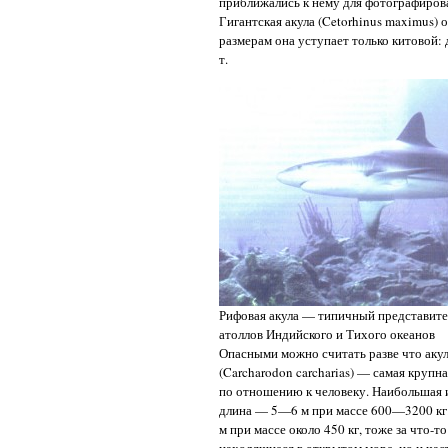
приближались к нему для фотографирова
Гигантская акула (Cetorhinus maximus)
размерам она уступает только китовой: 
т.
Рифовая акула — типичный представите
атоллов Индийского и Тихого океанов
Опасными можно считать разве что акул 
(Carcharodon carcharias) — самая круп
по отношению к человеку. Наибольшая и
длина — 5—6 м при массе 600—3200 кг.
м при массе около 450 кг, тоже за что-т
находящиеся в открытом море, но и час