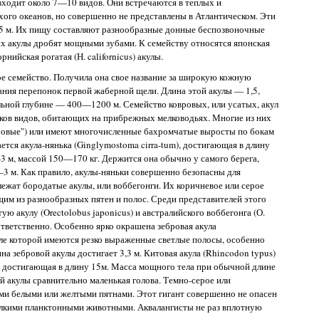
 входит около 7—10 видов. Они встречаются в теплых и
ого океанов, но совершенно не представлены в Атлантическом. Эти
,5 м. Их пищу составляют разнообразные донные беспозвоночные
ых акулы дробят мощными зубами. К семейству относятся японская
рнийская рогатая (Н. californicus) акулы.
ое семейство. Получила она свое название за широкую кожную
тания перепонок первой жаберной щели. Длина этой акулы — 1,5,
льной глубине — 400—1200 м. Семейство ковровых, или усатых, акул
тков видов, обитающих на прибрежных мелководьях. Многие из них
вровые") или имеют многочисленные бахромчатые выросты по бокам
ется акула-нянька (Ginglymostoma cirra-tum), достигающая в длину
 м, массой 150—170 кг. Держится она обычно у самого берега,
3 м. Как правило, акулы-няньки совершенно безопасны для
лежат бородатые акулы, или воббегонги. Их коричневое или серое
им из разнообразных пятен и полос. Среди представителей этого
 акулу (Orectolobus japonicus) и австралийского воббегонга (О.
ответственно. Особенно ярко окрашена зебровая акула
теле которой имеются резко выраженные светлые полосы, особенно
а зебровой акулы достигает 3,3 м. Китовая акула (Rhincodon typus)
 достигающая в длину 15м. Масса мощного тела при обычной длине
й акулы сравнительно маленькая голова. Темно-серое или
ми белыми или желтыми пятнами. Этот гигант совершенно не опасен
 мелкими планктонными животными. Аквалангисты не раз вплотную