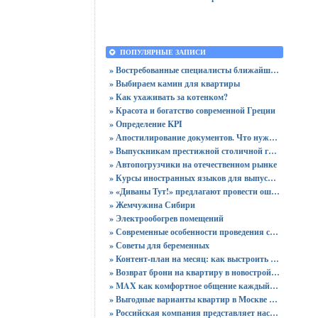
ПОПУЛЯРНЫЕ ЗАПИСИ
» Востребованные специалисты ближайшего будущего
» Выбираем камин для квартиры
» Как ухаживать за котенком?
» Красота и богатство современной Греции
» Определение KPI
» Апостилирование документов. Что нужно учитывать?
» Выпускникам престижной столичной гимназии вручены 64 аттестата
» Автопогрузчики на отечественном рынке
» Курсы иностранных языков для выпускников
» «Диваны Тут!» предлагают провести ошеломительную ночь!
» Жемчужина Сибири
» Электрообогрев помещений
» Современные особенности проведения сертификации
» Советы для беременных
» Контент-план на месяц: как выстроить стратегию публикаций без хаоса
» Возврат брони на квартиру в новостройке - пошаговая инструкция и советы юриста
» MAX как комфортное общение каждый день: звонки без ограничений и файлы до 4 ГБ
» Выгодные варианты квартир в Москве с доступными ценами для покупки без переплат
» Российская компания представляет настольный ПК