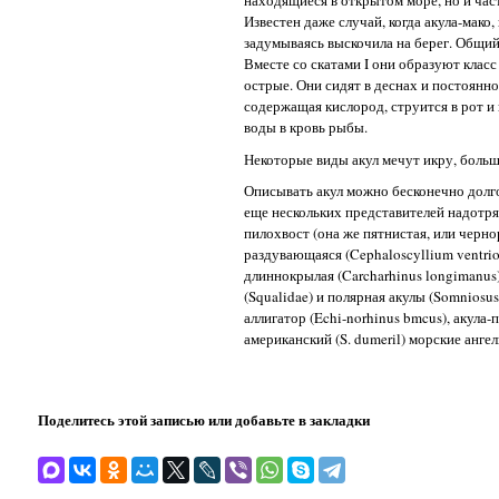
Известен даже случай, когда акула-мако,
задумываясь выскочила на берег. Общий
Вместе со скатами I они образуют клас
острые. Они сидят в деснах и постоянн
содержащая кислород, струится в рот и
воды в кровь рыбы.
Некоторые виды акул мечут икру, боль
Описывать акул можно бесконечно долго
еще нескольких представителей надотряд
пилохвост (она же пятнистая, или черно
раздувающаяся (Cephaloscyllium ventriosu
длиннокрылая (Carcharhinus longimanus),
(Squalidae) и полярная акулы (Somniosus 
аллигатор (Echi-norhinus bmcus), акула-п
американский (S. dumeril) морские ангел
Поделитесь этой записью или добавьте в закладки