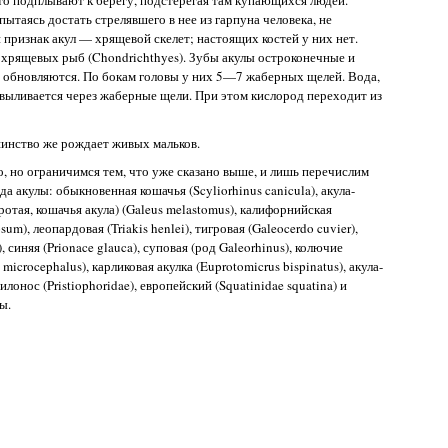
 пытаясь достать стрелявшего в нее из гарпуна человека, не
 признак акул — хрящевой скелет; настоящих костей у них нет.
с хрящевых рыб (Chondrichthyes). Зубы акулы остроконечные и
о обновляются. По бокам головы у них 5—7 жаберных щелей. Вода,
 выливается через жаберные щели. При этом кислород переходит из
шинство же рождает живых мальков.
, но ограничимся тем, что уже сказано выше, и лишь перечислим
а акулы: обыкновенная кошачья (Scyliorhinus canicula), акула-
ротая, кошачья акула) (Galeus melastomus), калифорнийская
m), леопардовая (Triakis henlei), тигровая (Galeocerdo cuvier),
 синяя (Prionace glauca), суповая (род Galeorhinus), колючие
microcephalus), карликовая акулка (Euprotomicrus bispinatus), акула-
илонос (Pristiophoridae), европейский (Squatinidae squatina) и
ы.