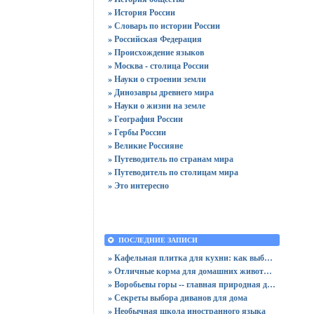
» История России
» Словарь по истории России
» Российская Федерация
» Происхождение языков
» Москва - столица России
» Науки о строении земли
» Динозавры древнего мира
» Науки о жизни на земле
» География России
» Гербы России
» Великие Россияне
» Путеводитель по странам мира
» Путеводитель по столицам мира
» Это интересно
ПОСЛЕДНИЕ ЗАПИСИ
» Кафельная плитка для кухни: как выбрать практичную отделку
» Отличные корма для домашних животных
» Воробьевы горы -- главная природная достопримечательность Москвы
» Секреты выбора диванов для дома
» Необычная школа иностранного языка