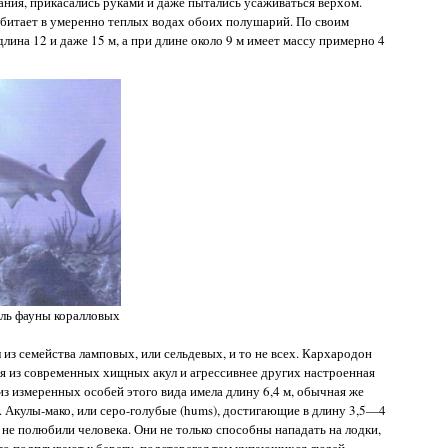
ния, прикасались руками и даже пытались усаживаться верхом.
 обитает в умеренно теплых водах обоих полушарий. По своим
длина 12 и даже 15 м, а при длине около 9 м имеет массу примерно 4
ль фауны коралловых
из семейства ламповых, или сельдевых, и то не всех. Кархародон
ная из современных хищных акул и агрессивнее других настроенная
з измеренных особей этого вида имела длину 6,4 м, обычная же
 Акулы-мако, или серо-голубые (hums), достигающие в длину 3,5—4
о не полюбили человека. Они не только способны нападать на лодки,
то подплывают к берегу, подстерегая там купающихся людей.