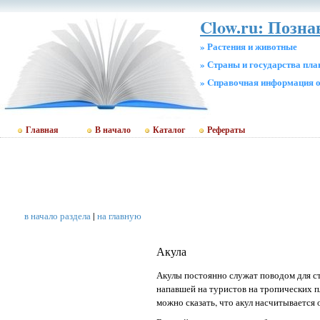
Clow.ru: Позна
» Растения и животные
» Страны и государства пл
» Cправочная информация о
Главная
В начало
Каталог
Рефераты
в начало раздела
|
на главную
Акула
Акулы постоянно служат поводом для с
напавшей на туристов на тропических пл
можно сказать, что акул насчитывается 