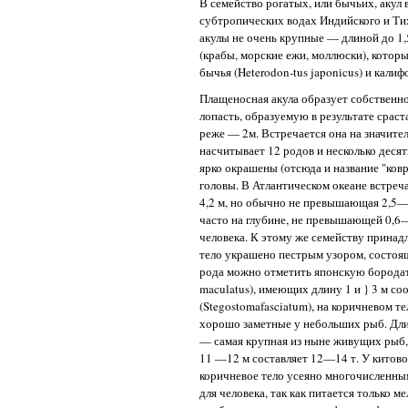
В семейство рогатых, или бычьих, акул
субтропических водах Индийского и Тих
акулы не очень крупные — длиной до 1
(крабы, морские ежи, моллюски), котор
бычья (Heterodon-tus japonicus) и калифо
Плащеносная акула образует собственн
лопасть, образуемую в результате срас
реже — 2м. Встречается она на значите
насчитывает 12 родов и несколько деся
ярко окрашены (отсюда и название "ко
головы. В Атлантическом океане встреча
4,2 м, но обычно не превышающая 2,5—3
часто на глубине, не превышающей 0,6—
человека. К этому же семейству принад
тело украшено пестрым узором, состоящ
рода можно отметить японскую бородатую
maculatus), имеющих длину 1 и } 3 м со
(Stegostomafasciatum), на коричневом 
хорошо заметные у небольших рыб. Длин
— самая крупная из ныне живущих рыб,
11 —12 м составляет 12—14 т. У китово
коричневое тело усеяно многочисленны
для человека, так как питается только