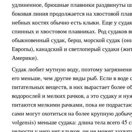
удлиненное, брюшные плавники раздвинуты ши
боковая линия продолжается на хвостовой пла
небных костях обычно есть клыки. Еще у суда
спинных и хвостовом плавниках. Род судаков в
обыкновенный судак, берш, морской судак (он
Европы), канадский и светлоперый судаки (жи
Америки).
Судак любит мутную воду, поэтому загрязнение
его меньше, чем другие виды рыб. Если в воде
питательных веществ, в них вырастает более 
водорослей и мелких рачков, а это судаку и н
питаются мелкими рачками, пока не подрастаю
сами могут охотиться на более крупную добычу
volgensis) меньше судака: длина тела всего 45 
челюсти у него нет клыков, он не может захва