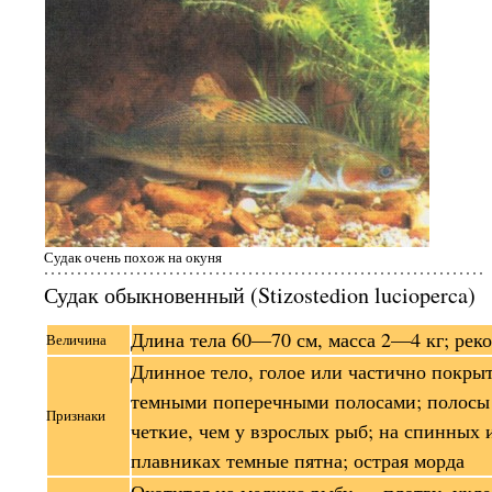
Судак очень похож на окуня
Судак обыкновенный (Stizostedion lucioperca)
Длина тела 60—70 см, масса 2—4 кг; реко
Величина
Длинное тело, голое или частично покрыт
темными поперечными полосами; полосы 
Признаки
четкие, чем у взрослых рыб; на спинных 
плавниках темные пятна; острая морда
Охотится на мелкую рыбу — плотву, укле