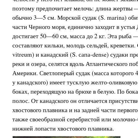
поэтому предпочитает мелочь: длина жертвы — 
обычно 3—5 см. Морской судак (S. marina) оби
части Черного моря, единично заходит в устья 
достигает 50—60 см, масса до 2 кг. Эта рыба
составляют кильки, молодь сельдей, креветки.
vitreum) и канадский (S. сапа-dense) судаки 
реки и озера, селятся вдоль Атлантического п
Америки. Светлоперый судак (масса которого 4
у канадского) имеет тусклую желто-оливковую
боках, переходящую на брюхе в белую. По бо
полос. От канадского он отличается присутств
хвостового плавника и на задней части первого
также своеобразной серебристой или молочно-
нижней лопасти хвостового плавника.