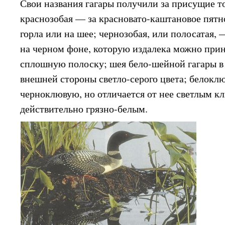
Свои названия гагары получили за присущие т
краснозобая — за красновато-каштановое пятн
горла или на шее; чернозобая, или полосатая,
на черном фоне, которую издалека можно прин
сплошную полоску; шея бело-шейной гагары в 
внешней стороны светло-серого цвета; белокл
черноклювую, но отличается от нее светлым к
действительно грязно-белым.