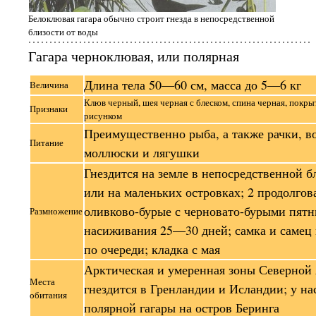
Белоклювая гагара обычно строит гнезда в непосредственной
близости от воды
Гагара черноклювая, или полярная
Длина тела 50—60 см, масса до 5—6 кг
Величина
Клюв черный, шея черная с блеском, спина черная, покр
Признаки
рисунком
Преимущественно рыба, а также рачки, в
Питание
моллюски и лягушки
Гнездится на земле в непосредственной б
или на маленьких островках; 2 продолгов
оливково-бурые с черновато-бурыми пят
Размножение
насиживания 25—30 дней; самка и самец
по очереди; кладка с мая
Арктическая и умеренная зоны Северной
Места
гнездится в Гренландии и Исландии; у на
обитания
полярной гагары на остров Беринга