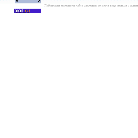
Публикация материалов сайта разрешена только в виде анонсов с актив