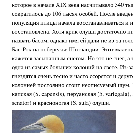
которое в начале XIX века насчитывало 340 тыс
сократилось до 106 тысяч особей. После введ
популяция птицы начала восстанавливаться и 
восстановлена. Хотя крик олуши достаточно н
назвать басом, однако имя ей дали не из-за гол
Бас-Рок на побережье Шотландии. Этот мален
кажется засыпанным снегом. Но это не снег, 
одна из самых больших колоний на свете. Из-з
гнездятся очень тесно и часто ссорятся и деру
колонией постоянно стоит неописуемый шум.
капская (S. capensis), перуанская (5. variegala)
senator) и красноногая (S. sula) олуши.