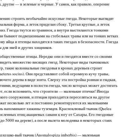
 другие — в зеленые и черные. У самок, как правило, оперение
умению строить необычайно искусные гнезда. Некоторые выглядят
альная форма, а леток приделан сбоку. Третьи круглые, а леток
низ. Гнезда ткутся из травинок, а внутри выстилаются тонкими
ни бывают подвешенными на стебельках травы или на тонких ветках
ому яйца и птенцы находятся в таких гнездах в безопасности. Гнезда
ы для змей и других хищников.
общественные птицы. Нередко они и гнездятся вместе со своими
увидеть множество висящих гнезд. Некоторые виды ткачиковых
р, такие колониальные гнездовья в кронах деревьев строит
eterus socius). Они представляют собой огромную кучу травы,
ючего дерева в виде зонта. Сверху эта постройка ровная и гладкая,
тиями, ведущими в полости-гнезда, число которых может достигать
т, если вспомнить, что строители — маленькие птички! Иногда
кого сооружения, и птицам приходится переселяться на другое
ужат несколько лет и постоянно ремонтируются их маленькими
ень напоминают хижины туземцев. Красноклювый ткачик (Quelea
численных птиц акациевых саванн к югу от Сахары. Его гнездовые
до 5000 на дереве), а после вылета молодняка в некоторых стаях
укушко-вый ткачик (Anomalospiza imberbis) — маленькая