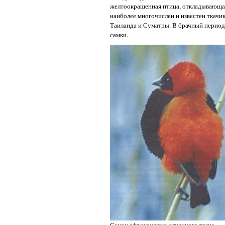
желтоокрашенная птица, откладывающая 
наиболее многочислен и известен ткачик
Таиланда и Суматры. В брачный период 
самки.
Самец африканскою огненного ткача