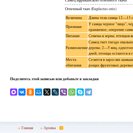
Огненный ткач (Euplectes orix)
Величина
Длина тела самца 12—13 см
У самца черное "лицо", че
Признаки
оранжевое; оперение самк
Питание
Семена и зерна; птенцов 
Самец ткет гнездо овальн
Размножение
дерева; 2—5 яиц, одното
дней; птенцы остаются в г
Места
Селится в зарослях камыш
обитания
рощах фруктовых деревьев
Поделитесь этой записью или добавьте в закладки
Главная
Архивы