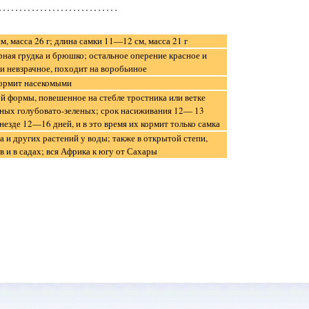
, масса 26 г; длина самки 11—12 см, масса 21 г
рная грудка и брюшко; остальное оперение красное и
и невзрачное, походит на воробьиное
кормит насекомыми
ой формы, повешенное на стебле тростника или ветке
нных голубовато-зеленых; срок насиживания 12— 13
незде 12—16 дней, и в это время их кормит только самка
а и других растений у воды; также в открытой степи,
 и в садах; вся Африка к югу от Сахары