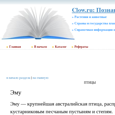
Clow.ru: Позна
» Растения и животные
» Страны и государства пл
» Cправочная информация о
Главная
В начало
Каталог
Рефераты
в начало раздела
|
на главную
ПТИЦЫ
Эму
Эму — крупнейшая австралийская птица, расп
кустарниковым песчаным пустыням и степям.