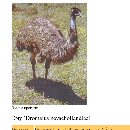
Эму на прогулке
Эму (Dromaius novaehollandiae)
Высота 1,5—1,85 м; масса до 55 кг
Величина