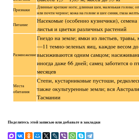
Длинные крепкие ноги; длинная шея, маленькая голова; о
Признаки
или почти черное; кожа на голове и шее синяя, глаза желт
Насекомые (особенно кузнечики), семена 
Питание
листья и цветки различных растений
Гнездо на земле; ямки из листьев, травы, 
—11 темно-зеленых яиц, каждое весом до 
высиживаются одним самцом; насиживан
Размножение
иногда даже 66 дней; самец заботится о п
месяцев
Степи, кустарниковые пустоши, редколес
Места
также окультуренные земли; вся Австрали
обитания
Тасмании
Поделитесь этой записью или добавьте в закладки