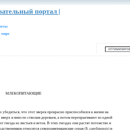
вательный портал |
анеты
 мире
МЛЕКОПИТАЮЩИЕ
о убедиться, что этот зверек прекрасно приспособился к жизни на
 вверх и вниз по стволам деревьев, а потом перепрыгивают из одной
 гнезда из листьев и веток. В этих гнездах они растят потомство и
дственников относятся североамериканские серая (S. carolinensis) и