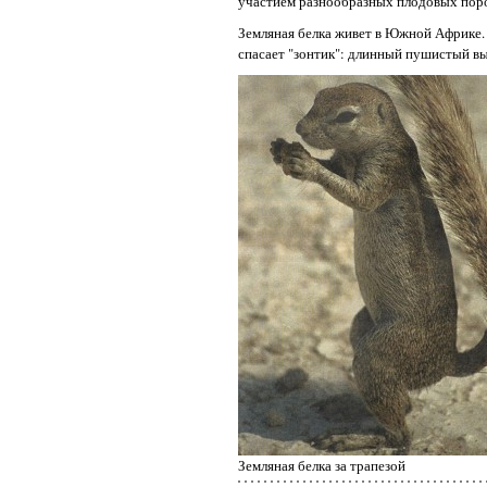
участием разнообразных плодовых пор
Земляная белка живет в Южной Африке. 
спасает "зонтик": длинный пушистый в
Земляная белка за трапезой