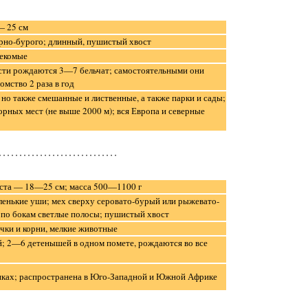
— 25 см
рно-бурого; длинный, пушистый хвост
секомые
ости рождаются 3—7 бельчат; самостоятельными они
омство 2 раза в год
 но также смешанные и лиственные, а также парки и сады;
орных мест (не выше 2000 м); вся Европа и северные
оста — 18—25 см; масса 500—1100 г
ленькие уши; мех сверху серовато-бурый или рыжевато-
 по бокам светлые полосы; пушистый хвост
очки и корни, мелкие животные
; 2—6 детенышей в одном помете, рождаются во все
никах; распространена в Юго-Западной и Южной Африке