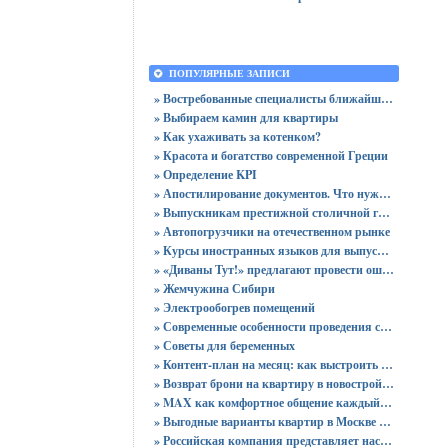
ПОПУЛЯРНЫЕ ЗАПИСИ
» Востребованные специалисты ближайшего будущего
» Выбираем камин для квартиры
» Как ухаживать за котенком?
» Красота и богатство современной Греции
» Определение KPI
» Апостилирование документов. Что нужно учитывать?
» Выпускникам престижной столичной гимназии вручены 64 аттестата
» Автопогрузчики на отечественном рынке
» Курсы иностранных языков для выпускников
» «Диваны Тут!» предлагают провести ошеломительную ночь!
» Жемчужина Сибири
» Электрообогрев помещений
» Современные особенности проведения сертификации
» Советы для беременных
» Контент-план на месяц: как выстроить стратегию публикаций без хаоса
» Возврат брони на квартиру в новостройке - пошаговая инструкция и советы юриста
» MAX как комфортное общение каждый день: звонки без ограничений и файлы до 4 ГБ
» Выгодные варианты квартир в Москве с доступными ценами для покупки без переплат
» Российская компания представляет настольный ПК