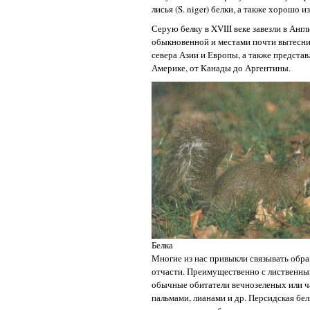
лисья (S. niger) белки, а также хорошо и
Серую белку в XVIII веке завезли в Англ
обыкновенной и местами почти вытеснил
севера Азии и Европы, а также предст
Америке, от Канады до Аргентины.
Белка
Многие из нас привыкли связывать обра
отчасти. Преимущественно с лиственны
обычные обитатели вечнозеленых или ч
пальмами, лианами и др. Персидская бел