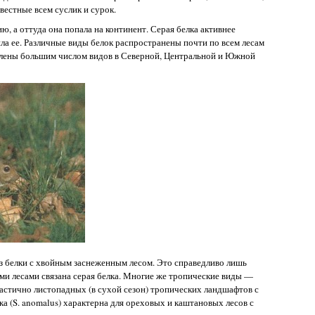
звестные всем суслик и сурок.
ию, а оттуда она попала на континент. Серая белка активнее
а ее. Различные виды белок распространены почти по всем лесам
авлены большим числом видов в Северной, Центральной и Южной
з белки с хвойным заснеженным лесом. Это справедливо лишь
ми лесами связана серая белка. Многие же тропические виды —
астично листопадных (в сухой сезон) тропических ландшафтов с
ка (S. anomalus) характерна для ореховых и каштановых лесов с