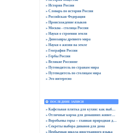
» История России
» Словарь по истории России
» Российская Федерация
» Происхождение языков
» Москва - столица России
» Науки о строении земли
» Динозавры древнего мира
» Науки о жизни на земле
» География России
» Гербы России
» Великие Россияне
» Путеводитель по странам мира
» Путеводитель по столицам мира
» Это интересно
ПОСЛЕДНИЕ ЗАПИСИ
» Кафельная плитка для кухни: как выбрать практичную отделку
» Отличные корма для домашних животных
» Воробьевы горы -- главная природная достопримечательность Москвы
» Секреты выбора диванов для дома
» Необычная школа иностранного языка