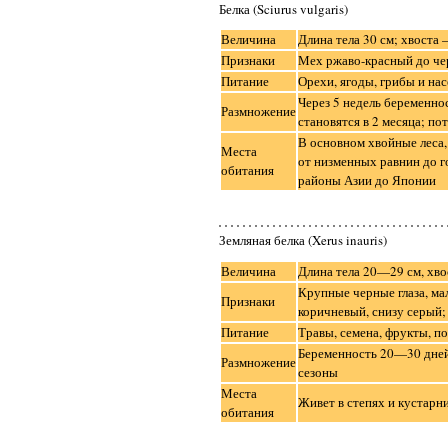
Белка (Sciurus vulgaris)
Величина
Длина тела 30 см; хвоста 
Признаки
Мех ржаво-красный до че
Питание
Орехи, ягоды, грибы и на
Через 5 недель беременн
Размножение
становятся в 2 месяца; пот
В основном хвойные леса,
Места
от низменных равнин до г
обитания
районы Азии до Японии
Земляная белка (Xerus inauris)
Величина
Длина тела 20—29 см, хв
Крупные черные глаза, ма
Признаки
коричневый, снизу серый;
Питание
Травы, семена, фрукты, п
Беременность 20—30 дней
Размножение
сезоны
Места
Живет в степях и кустар
обитания