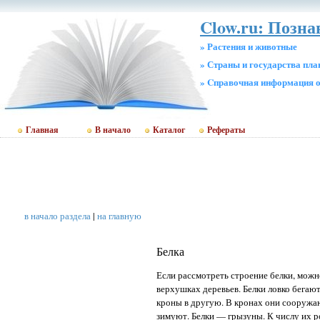
Clow.ru: Позна
» Растения и животные
» Страны и государства пл
» Cправочная информация о
Главная
В начало
Каталог
Рефераты
в начало раздела
|
на главную
Белка
Если рассмотреть строение белки, можн
верхушках деревьев. Белки ловко бегают
кроны в другую. В кронах они сооружают
зимуют. Белки — грызуны. К числу их ро