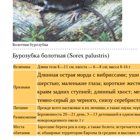
Болотная бурозубка
Бурозубка болотная (Sorex palustris)
Величина
Длина тела 8—11 см, хвоста — 6—8 см; масса 8-16 г
Длинная острая морда с вибриссами; уши
шерстью; маленькие глаза; короткие жест
Признаки
краям задних ступней; длинный хвост; ме
темно-серый до черного, снизу серебрист
Питание
Прежде всего насекомые и их личинки, а также пауки, чер
Беременность 20—21 день; 3—13 детенышей в одном выв
Размножение
новорожденного около 1 г
Места
Заросшие берега рек и озер, а также болота; встречается 
обитания
м; обширные территории Европы (в средних и высоких го