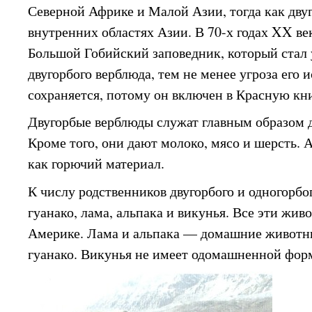
Северной Африке и Малой Азии, тогда как дву
внутренних областях Азии. В 70-х годах XX ве
Большой Гобийский заповедник, который стал
двугорбого верблюда, тем не менее угроза его 
сохраняется, потому он включен в Красную кн
Двугорбые верблюды служат главным образом д
Кроме того, они дают молоко, мясо и шерсть. 
как горючий материал.
К числу родственников двугорбого и одногорбо
гуанако, лама, альпака и викунья. Все эти ж
Америке. Лама и альпака — домашние животн
гуанако. Викунья не имеет одомашненной фор