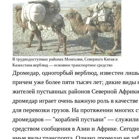
В труднодоступных районах Монголии, Северного Китая и
Казахстана верблюд — основное транспортное средство
Дромедар, одногорбый верблюд, известен лиш
причем уже более пяти тысяч лет; дикие виды 
жителей пустынных районов Северной Африки
дромедар играет очень важную роль в качестве
для перевозки грузов. На протяжении многих 
дромедаров — "кораблей пустыни" — служил
средством сообщения в Азии и Африке. Сегодн
иные виды транспорта. Однако дромедар не з