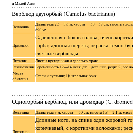
и Малой Азии
Верблюд двугорбый (Camelus bactrianus)
Длина тела 2,5—3,6 м, хвоста — 50—58 см; высота в хол
Величина
690 кг
Сдавленная с боков голова, очень коротк
горба; длинная шерсть; окраска темно-бур
Признаки
светлые верблюды
Питание
Листья кустарников и деревьев, трава
Размножение
Беременность 12—14 месяцев; 1 детеныш, редко 2; вес н
Места
Степи и пустыни; Центральная Азия
обитания
Одногорбый верблюд, или дромедар (С. dromed
Величина
Длина тела 3 м, хвоста — 50 см; высота 1,8— 2,1 м; масс
Длинные ноги, на спине один жировой го
коричневый, с короткими волосками; ре
Признаки