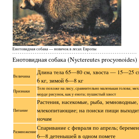
Енотовидная собака — новичок в лесах Европы
Енотовидная собака (Nyctereutes procyonoides)
Длина тела 65—80 см, хвоста — 15—25 с
Величина
6 кг, зимой 6—8 кг
Тело похоже на лису, сравнительно маленькая голова; ме
Признаки
морде рисунок, как у енота; пушистый хвост
Растения, насекомые, рыба, земноводные
млекопитающие; на поиски пищи выходит
Питание
ночам
Спаривание с февраля по апрель; береме
Размножение
6—8 детенышей в одном помете