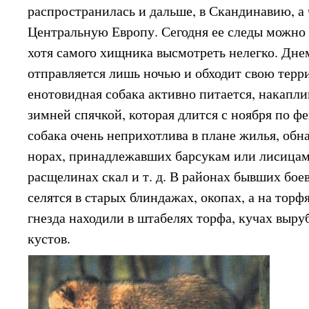
распространилась и дальше, в Скандинавию, а
Центральную Европу. Сегодня ее следы можно 
хотя самого хищника высмотреть нелегко. Днем
отправляется лишь ночью и обходит свою тер
енотовидная собака активно питается, накапли
зимней спячкой, которая длится с ноября по ф
собака очень неприхотлива в плане жилья, обн
норах, принадлежавших барсукам или лисицам,
расщелинах скал и т. д. В районах бывших бое
селятся в старых блиндажах, окопах, а на тор
гнезда находили в штабелях торфа, кучах выру
кустов.