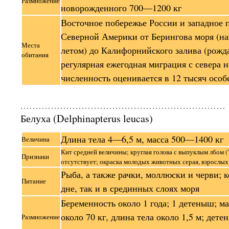
Размножение
новорожденного 700—1200 кг
Восточное побережье России и западное 
Северной Америки от Берингова моря (на
Места
летом) до Калифорнийского залива (рожд
обитания
регулярная ежегодная миграция с севера н
численность оценивается в 12 тысяч особ
Белуха (Delphinapterus leucas)
Длина тела 4—6,5 м, масса 500—1400 кг
Величина
Кит средней величины; круглая голова с выпуклым лбом (
Признаки
отсутствует; окраска молодых животных серая, взрослых
Рыба, а также рачки, моллюски и черви; 
Питание
дне, так и в срединных слоях моря
Беременность около 1 года; 1 детеныш; м
около 70 кг, длина тела около 1,5 м; дет
Размножение