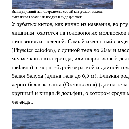
Вынырнувший на поверхность серый кит делает выдох,
выталкивая влажный воздух в виде фонтана
У зубатых китов, как видно из названия, во рт
хищники, охотятся на головоногих моллюсков и
пингвинов и тюленей. Самый известный среди
(Physeter catodon), с длиной тела до 20 м и мас
мельче кашалота гринда, или шароголовый дел
melaena), с черно-бурой окраской и длиной тела
белая белуха (длина тела до 6,5 м). Близкая р
черно-белая косатка (Orcinus orca) (длина тела
крупный и хищный дельфин, о котором среди 
легенды.