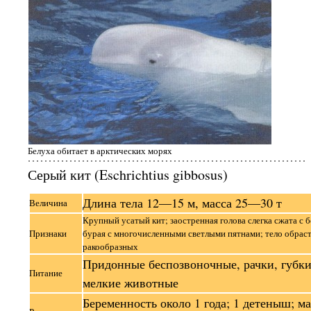
Белуха обитает в арктических морях
Серый кит (Eschrichtius gibbosus)
Длина тела 12—15 м, масса 25—30 т
Величина
Крупный усатый кит; заостренная голова слегка сжата с б
Признаки
бурая с многочисленными светлыми пятнами; тело обрас
ракообразных
Придонные беспозвоночные, рачки, губки
Питание
мелкие животные
Беременность около 1 года; 1 детеныш; ма