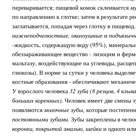
переваривается; пищевой комок склеивается
м
по направлению к глотке; затем в результате р
заглатывается, попадая через глотку в пищевод
нижнеподчелюстные, околоушные
и
подъязыч
-
жидкость, содержащую воду (95%), минеральн
обеззараживающее вещество - лизоцим и ферм
мальтазу, воздействующие на углеводы, расщ
глюкозы). В норме за сутки у человека выделяе
костные образования - обеспечивают механич
У взрослого человека
32 зуба (8 резцов, 4 клык
больших коренных).
Человек имеет две смены зу
появляются
молочные зубы,
которые постепен
постоянными зубами.
Зубы закреплены в челю
коронки, покрытой эмалью, шейки
и одного ил