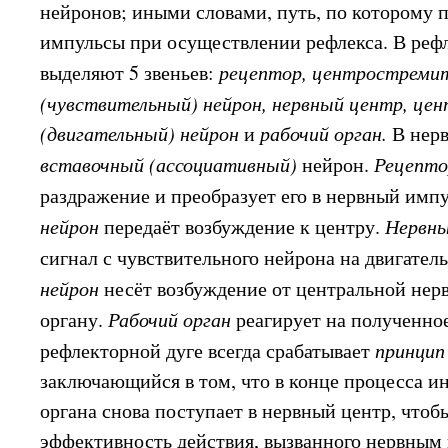
нейронов; иными словами, путь, по которому 
импульсы при осуществлении рефлекса. В реф
выделяют 5 звеньев:
рецептор, центростреми
(чувствительный) нейрон, нервный центр, ц
(двигательный) нейрон
и
рабочий орган.
В нер
вставочный (ассоциативный)
нейрон.
Рецепт
раздражение и преобразует его в нервный имп
нейрон
передаёт возбуждение к центру.
Нервн
сигнал с чувствительного нейрона на двигател
нейрон
несёт возбуждение от центральной нер
органу.
Рабочий орган
реагирует на полученно
рефлекторной дуге всегда срабатывает
принцип
заключающийся в том, что в конце процесса и
органа снова поступает в нервный центр, чтоб
эффективность действия, вызванного нервным