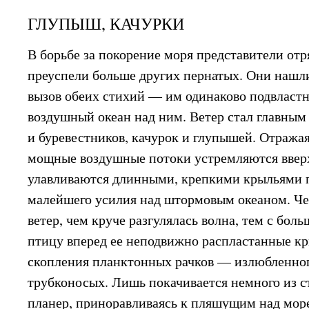
ГЛУПЫШ, КАЧУРКИ
В борьбе за покорение моря представители от
преуспели больше других пернатых. Они нашл
вызов обеих стихий — им одинаково подвластн
воздушный океан над ним. Ветер стал главным
и буревестников, качурок и глупышей. Отражая
мощные воздушные потоки устремляются ввер
улавливаются длинными, крепкими крыльями п
малейшего усилия над штормовым океаном. Че
ветер, чем круче разгулялась волна, тем с бол
птицу вперед ее неподвижно распластанные кр
скопления планктонных рачков — излюбленног
трубконосых. Лишь покачивается немного из с
планер, приноравливаясь к пляшущим над мор