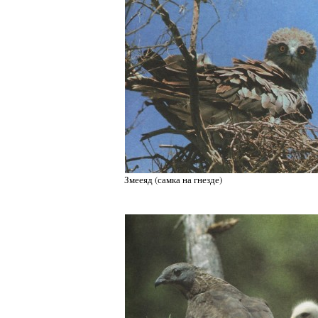
Змееяд (самка на гнезде)