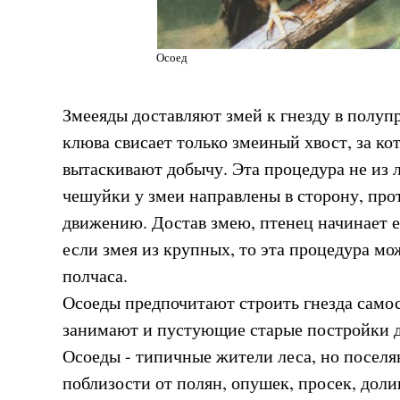
Осоед
Змееяды доставляют змей к гнезду в полуп
клюва свисает только змеиный хвост, за к
вытаскивают добычу. Эта процедура не из 
чешуйки у змеи направлены в сторону, пр
движению. Достав змею, птенец начинает ее
если змея из крупных, то эта процедура мо
полчаса.
Осоеды предпочитают строить гнезда самос
занимают и пустующие старые постройки 
Осоеды - типичные жители леса, но поселя
поблизости от полян, опушек, просек, доли