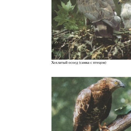
Хохлатый осоед (самка с птецом)