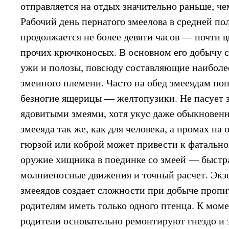
отправляется на отдых значительно раньше, ч
Рабочий день пернатого змеелова в средней по
продолжается не более девяти часов — почти вд
прочих крючконосых. В основном его добычу 
ужи и полозы, повсюду составляющие наиболе
змеиного племени. Часто на обед змееядам по
безногие ящерицы — желтопузики. Не пасует з
ядовитыми змеями, хотя укус даже обыкновенн
змееяда так же, как для человека, а промах на
гюрзой или коброй может привести к фатально
оружие хищника в поединке со змеей — быстра
молниеносные движения и точный расчет. Эк
змееядов создает сложности при добыче пропи
родителям иметь только одного птенца. К мом
родители основательно ремонтируют гнездо и 