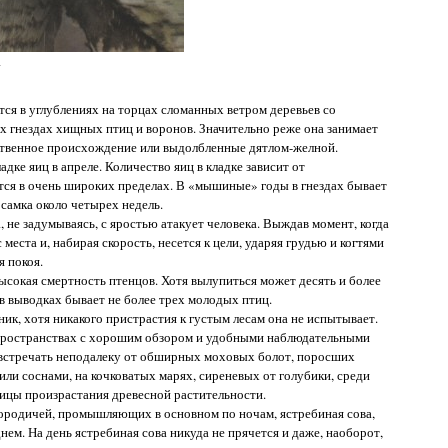
а
тся в углублениях на торцах сломанных ветром деревьев со
х гнездах хищных птиц и воронов. Значительно реже она занимает
твенное происхождение или выдолбленные дятлом-желной.
адке яиц в апреле. Количество яиц в кладке зависит от
тся в очень широких пределах. В «мышиные» годы в гнездах бывает
 самка около четырех недель.
, не задумываясь, с яростью атакует человека. Выждав момент, когда
с места и, набирая скорость, несется к цели, ударяя грудью и когтями
я покоя.
ысокая смертность птенцов. Хотя вылупиться может десять и более
а в выводках бывает не более трех молодых птиц.
ик, хотя никакого пристрастия к густым лесам она не испытывает.
пространствах с хорошим обзором и удобными наблюдательными
овстречать неподалеку от обширных моховых болот, поросших
ли соснами, на кочковатых марях, сиреневых от голубики, среди
ницы произрастания древесной растительности.
сородичей, промышляющих в основном по ночам, ястребиная сова,
нем. На день ястребиная сова никуда не прячется и даже, наоборот,