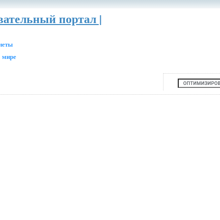
вательный портал |
анеты
 мире