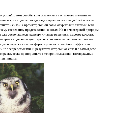
о усилий к тому, чтобы круг жизненных форм этого племени не
ельниках, никогда не покидающих мрачных лесных дебрей и вечно
ечистой силой. Образ ястребиной совы, открытый и светлый, был
жему стереотипу представлений о совах. Но и в мастерской природы
а уже состоявшиеся «конструктивные решения», высокое качество
стрее в ходе эволюции терялись совиные черты, тем явственнее
ницы спектра жизненных форм пернатых, способных эффективно
ь не беспредельными. В результате ястребиная сова и в самом деле
 окраска, те же пропорции, тот же пронизывающий взгляд желтых
ичьи приемы.