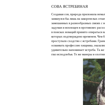
СОВА ЯСТРЕБИНАЯ
Создавая сов, природа приложила немал
замкнулся бы лишь на закоренелых отш
замешанных в разнообразных связях с н
задуман и воплощен в противовес расхо
в поисках новаций принято опираться н
которых подтверждено временем. Чем бы
проступало сходство с ястребами. Гра
осваивать профессию хищника, оказалис
удивительно напоминает ястреба. Та же
глаз исподлобья. Те же манеры и охотн