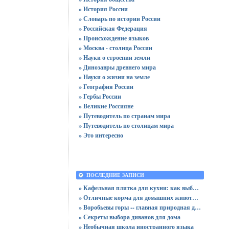
» История России
» Словарь по истории России
» Российская Федерация
» Происхождение языков
» Москва - столица России
» Науки о строении земли
» Динозавры древнего мира
» Науки о жизни на земле
» География России
» Гербы России
» Великие Россияне
» Путеводитель по странам мира
» Путеводитель по столицам мира
» Это интересно
ПОСЛЕДНИЕ ЗАПИСИ
» Кафельная плитка для кухни: как выбрать практичную отделку
» Отличные корма для домашних животных
» Воробьевы горы -- главная природная достопримечательность Москвы
» Секреты выбора диванов для дома
» Необычная школа иностранного языка