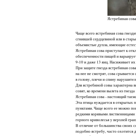
Ястребиная сов
Чаще всего ястребиная сова гнезди
сгнившей сердцевиной или в стары
объемистые дупла, имеющие естес
Ястребиная сова приступает к откл
обеспеченности пищей и варьируе
9-10 и даже 13 яиц. Насиживает их
При защите гнезда ястребиная сова
на нее не смотрят, сова срывается 
в голову, плечи и спину нарушител
Для ястребиной совы характерна в
совят, ко времени вылета из гнезд
Ястребиная сова - настоящий таежн
Эта птица нуждается в открытых 
пунктами. Чаще всего ее можно п
редкими корявыми лиственницами и
горного криволесья у верхней гра
В отличие от большинства своих 
подобно ястребу, часто охотится д