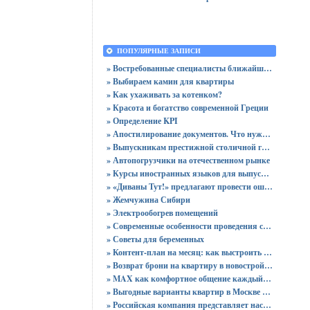
ПОПУЛЯРНЫЕ ЗАПИСИ
» Востребованные специалисты ближайшего будущего
» Выбираем камин для квартиры
» Как ухаживать за котенком?
» Красота и богатство современной Греции
» Определение KPI
» Апостилирование документов. Что нужно учитывать?
» Выпускникам престижной столичной гимназии вручены 64 аттестата
» Автопогрузчики на отечественном рынке
» Курсы иностранных языков для выпускников
» «Диваны Тут!» предлагают провести ошеломительную ночь!
» Жемчужина Сибири
» Электрообогрев помещений
» Современные особенности проведения сертификации
» Советы для беременных
» Контент-план на месяц: как выстроить стратегию публикаций без хаоса
» Возврат брони на квартиру в новостройке - пошаговая инструкция и советы юриста
» MAX как комфортное общение каждый день: звонки без ограничений и файлы до 4 ГБ
» Выгодные варианты квартир в Москве с доступными ценами для покупки без переплат
» Российская компания представляет настольный ПК