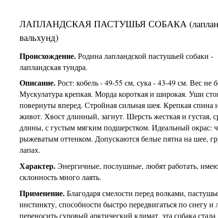
ЛАПЛАНДСКАЯ ПАСТУШЬЯ СОБАКА (лаплан
вальхунд)
Происхождение.
Родина лапландской пастушьей собаки -
лапландская тундра.
Описание.
Рост: кобель - 49-55 см, сука - 43-49 см. Вес не б
Мускулатура крепкая. Морда короткая и широкая. Уши сто
повернуты вперед. Стройная сильная шея. Крепкая спина 
живот. Хвост длинный, загнут. Шерсть жесткая и густая, 
длины, с густым мягким подшерстком. Идеальный окрас: 
рыжеватым оттенком. Допускаются белые пятна на шее, гр
лапах.
Характер.
Энергичные, послушные, любят работать, име
склонность много лаять.
Применение.
Благодаря смелости перед волками, пастушь
инстинкту, способности быстро передвигаться по снегу и 
переносить суровый арктический климат, эта собака стала