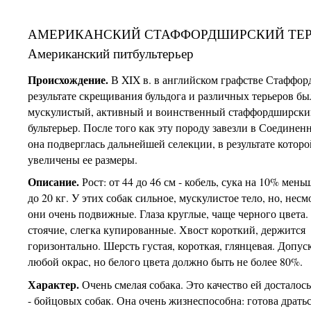
АМЕРИКАНСКИЙ СТАФФОРДШИРСКИЙ ТЕР
Американский питбультерьер
Происхождение.
В XIX в. в английском графстве Стаффор
результате скрещивания бульдога и различных терьеров б
мускулистый, активный и воинственный стаффордширск
бультерьер. После того как эту породу завезли в Соедине
она подверглась дальнейшей селекции, в результате котор
увеличены ее размеры.
Описание.
Рост: от 44 до 46 см - кобель, сука на 10% меньш
до 20 кг. У этих собак сильное, мускулистое тело, но, несм
они очень подвижные. Глаза круглые, чаще черного цвета
стоячие, слегка купированные. Хвост короткий, держится
горизонтально. Шерсть густая, короткая, глянцевая. Допус
любой окрас, но белого цвета должно быть не более 80%.
Характер.
Очень смелая собака. Это качество ей досталось
- бойцовых собак. Она очень жизнеспособна: готова дратьс