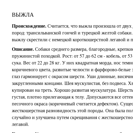
ВЫЖЛА
Происхождение.
Считается, что выжла произошла от двух
пород: трансильванской гончей и турецкой желтой собаки
выжлу скрестили с немецкой короткошерстной легавой и 
Описание.
Собаки среднего размера, благородные, крепкие
пружинистой походкой. Рост: от 57 до 62 см - кобель, от 53 
сука. Вес от 22 до 28 кг. У них квадратная морда, нос темн
коричневого цвета, развитые челюсти и фарфорово-белые 
глаз гармонирует с окрасом шерсти. Уши длинные, висячие
закругленными концами. Шея мускулистая, без подвеса. Х
купирован на треть. Хорошо развитая мускулатура. Шерсть
густая, плотно прилегающая к телу. Допускаются все отте
песочного окраса (коричневый считается дефектом). Суще
жесткошерстная разновидность этой породы. Она была по
случайно и улучшена путем скрещивания с жесткошерстн
легавой.