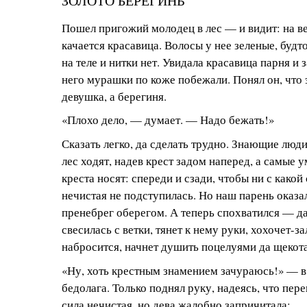
ЗОЛОТО БЕРЕГИНЬ
Пошел пригожий молодец в лес — и видит: на в
качается красавица. Волосы у нее зеленые, будто
на теле и нитки нет. Увидала красавица парня и з
него мурашки по коже побежали. Понял он, что 
девушка, а берегиня.
«Плохо дело, — думает. — Надо бежать!»
Сказать легко, да сделать трудно. Знающие люд
лес ходят, надев крест задом наперед, а самые 
креста носят: спереди и сзади, чтобы ни с какой
нечистая не подступилась. Но наш парень оказа
пренебрег оберегом. А теперь спохватился — да
свесилась с ветки, тянет к нему руки, хохочет-за
набросится, начнет душить поцелуями да щекота
«Ну, хоть крестным знамением зачураюсь!» — 
бедолага. Только поднял руку, надеясь, что пер
сила нечистая, но дева жалобно запричитала: