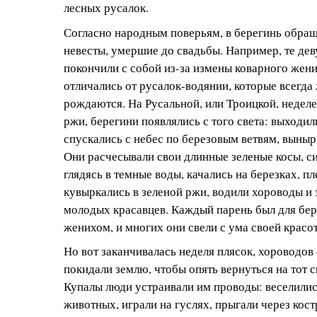
лесных русалок.
Согласно народным поверьям, в берегинь обра
невесты, умершие до свадьбы. Например, те де
покончили с собой из-за измены коварного жен
отличались от русалок-водянии, которые всегда 
рождаются. На Русальной, или Троицкой, неделе
ржи, берегини появлялись с того света: выходил
спускались с небес по березовым ветвям, выныри
Они расчесывали свои длинные зеленые косы, с
глядясь в темные воды, качались на березках, пл
кувыркались в зеленой ржи, водили хороводы и 
молодых красавцев. Каждый парень был для бе
женихом, и многих они свели с ума своей красо
Но вот заканчивалась неделя плясок, хороводов
покидали землю, чтобы опять вернуться на тот с
Купалы люди устраивали им проводы: веселилис
животных, играли на гуслях, прыгали через кост