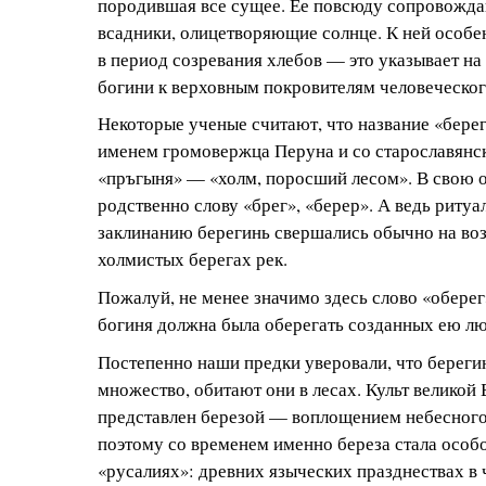
породившая все сущее. Ее повсюду сопровожда
всадники, олицетворяющие солнце. К ней особе
в период созревания хлебов — это указывает н
богини к верховным покровителям человеческог
Некоторые ученые считают, что название «бере
именем громовержца Перуна и со старославянс
«пръгыня» — «холм, поросший лесом». В свою о
родственно слову «брег», «берер». А ведь риту
заклинанию берегинь свершались обычно на в
холмистых берегах рек.
Пожалуй, не менее значимо здесь слово «оберег
богиня должна была оберегать созданных ею л
Постепенно наши предки уверовали, что берегин
множество, обитают они в лесах. Культ великой
представлен березой — воплощением небесного 
поэтому со временем именно береза стала особо
«русалиях»: древних языческих празднествах в