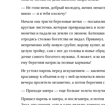
— Не гони меня, добрый молодец, жених ненаг
мною — и я тебя озолочу!
Начала она трясти березовые ветки — посыпалис
круглые листочки, которые превращались в зол
монетки и падали на землю со звоном. Батюшки
отродясь столько богатства не видал. Прикинул,
непременно избу новую срубит, корову купит, ко
целую тройку, сам с ног до головы в новье обря
дочке самого богатого мужика. А может, и ко 
ему берегиня натрясла полные карманы!
Не устоял парень перед искушением — заключи
красавицу в объятия и ну с ней целоваться-мило
вечера пролетело незаметно, а потом берегиня с
— Приходи завтра — еще больше золота получ
Пришел парень и завтра, и послезавтра, и потом
Знал, что грешит, зато в одну неделю доверху 