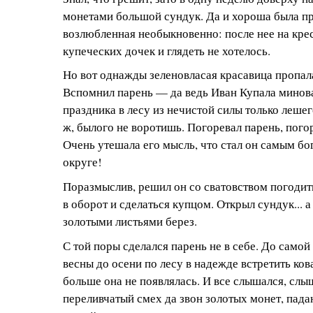
монетами большой сундук. Да и хороша была п
возлюбленная необыкновенно: после нее на кре
купеческих дочек и глядеть не хотелось.
Но вот однажды зеленовласая красавица пропала,
Вспомнил парень — да ведь Иван Купала миновал
праздника в лесу из нечистой силы только лешег
ж, былого не воротишь. Погоревал парень, погор
Очень утешала его мысль, что стал он самым бо
округе!
Поразмыслив, решил он со сватовством погодить
в оборот и сделаться купцом. Открыл сундук... 
золотыми листьями берез.
С той поры сделался парень не в себе. До самой
весны до осени по лесу в надежде встретить ко
больше она не появлялась. И все слышался, слы
переливчатый смех да звон золотых монет, пад