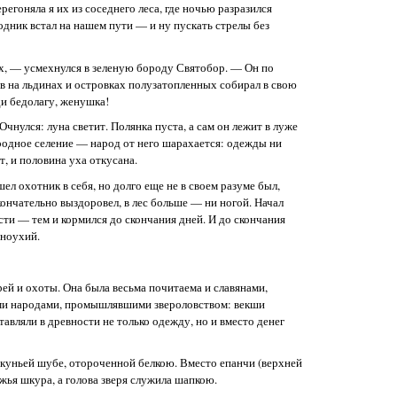
регоняла я их из соседнего леса, где ночью разразился
годник встал на нашем пути — и ну пускать стрелы без
их, — усмехнулся в зеленую бороду Святобор. — Он по
цев на льдинах и островках полузатопленных собирал в свою
ди бедолагу, женушка!
Очнулся: луна светит. Полянка пуста, а сам он лежит в луже
родное селение — народ от него шарахается: одежды ни
т, и половина уха откусана.
шел охотник в себя, но долго еще не в своем разуме был,
кончательно выздоровел, в лес больше — ни ногой. Начал
сти — тем и кормился до скончания дней. И до скончания
рноухий.
ей и охоты. Она была весьма почитаема и славянами,
ми народами, промышлявшими звероловством: векши
авляли в древности не только одежду, но и вместо денег
 куньей шубе, отороченной белкою. Вместо епанчи (верхней
жья шкура, а голова зверя служила шапкою.