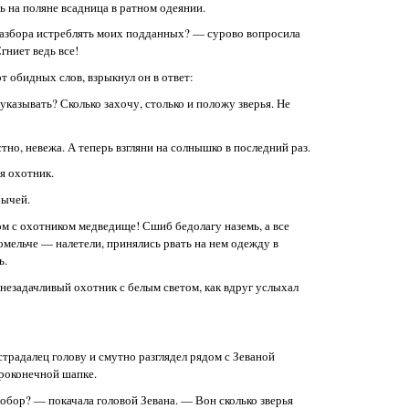
ь на поляне всадница в ратном одеянии.
 разбора истреблять моих подданных? — сурово вопросила
гниет ведь все!
т обидных слов, взрыкнул он в ответ:
указывать? Сколько захочу, столько и положу зверья. Не
стно, невежа. А теперь взгляни на солнышко в последний раз.
я охотник.
бычей.
дом с охотником медведище! Сшиб бедолагу наземь, а все
омельче — налетели, принялись рвать на нем одежду в
ь.
езадачливый охотник с белым светом, как вдруг услыхал
традалец голову и смутно разглядел рядом с Зеваной
троконечной шапке.
тобор? — покачала головой Зевана. — Вон сколько зверья