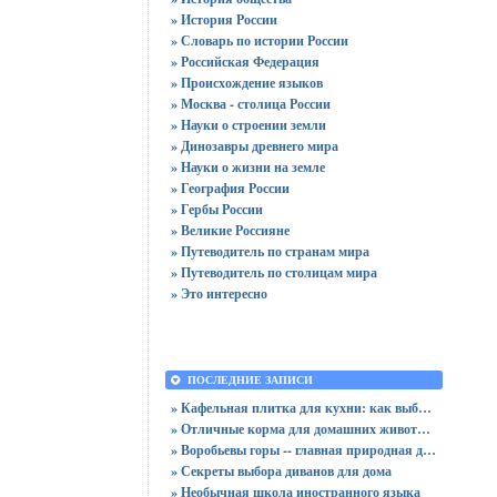
» История России
» Словарь по истории России
» Российская Федерация
» Происхождение языков
» Москва - столица России
» Науки о строении земли
» Динозавры древнего мира
» Науки о жизни на земле
» География России
» Гербы России
» Великие Россияне
» Путеводитель по странам мира
» Путеводитель по столицам мира
» Это интересно
ПОСЛЕДНИЕ ЗАПИСИ
» Кафельная плитка для кухни: как выбрать практичную отделку
» Отличные корма для домашних животных
» Воробьевы горы -- главная природная достопримечательность Москвы
» Секреты выбора диванов для дома
» Необычная школа иностранного языка