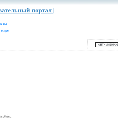
вательный портал |
анеты
 мире