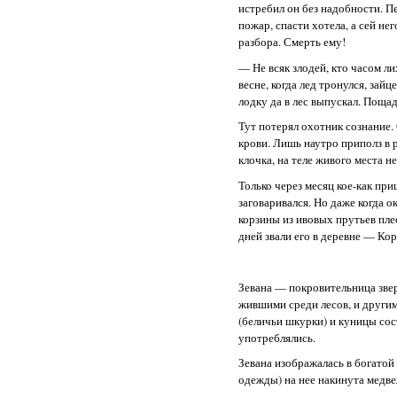
истребил он без надобности. Пе
пожар, спасти хотела, а сей не
разбора. Смерть ему!
— Не всяк злодей, кто часом л
весне, когда лед тронулся, зай
лодку да в лес выпускал. Поща
Тут потерял охотник сознание. 
крови. Лишь наутро приполз в 
клочка, на теле живого места не
Только через месяц кое-как при
заговаривался. Но даже когда о
корзины из ивовых прутьев пле
дней звали его в деревне — Ко
Зевана — покровительница звер
жившими среди лесов, и други
(беличьи шкурки) и куницы сост
употреблялись.
Зевана изображалась в богатой
одежды) на нее накинута медве