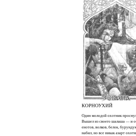
КОРНОУХИЙ
Один молодой охотник проснулся
Вышел из своего шалаша — и обо
енотов, волков, белок, бурунду
набил, но все никак азарт охот