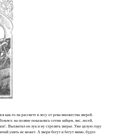
 как-то на рассвете в лесу от рева множества зверей.
млел: на поляне показались сотни зайцев, лис, лосей,
ков!.. Выхватил он лук и ну стрелять зверье. Уже целую гору
ничий унять не может. А звери бегут и бегут мимо, будто