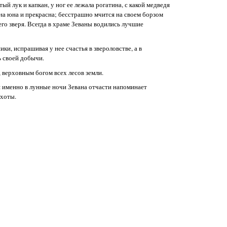
ый лук и капкан, у ног ее лежала рогатина, с какой медведя
на юна и прекрасна; бесстрашно мчится на своем борзом
его зверя. Всегда в храме Зеваны водились лучшие
ки, испрашивая у нее счастья в звероловстве, а в
ь своей добычи.
 верховным богом всех лесов земли.
 именно в лунные ночи Зевана отчасти напоминает
охоты.