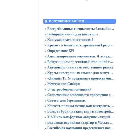
ПОПУЛЯРНЫЕ ЗАПИСИ
» Востребованные специалисты ближайшего будущего
» Выбираем камин для квартиры
» Как ухаживать за котенком?
» Красота и богатство современной Греции
» Определение KPI
» Апостилирование документов. Что нужно учитывать?
» Выпускникам престижной столичной гимназии вручены 64 аттестата
» Автопогрузчики на отечественном рынке
» Курсы иностранных языков для выпускников
» «Диваны Тут!» предлагают провести ошеломительную ночь!
» Жемчужина Сибири
» Электрообогрев помещений
» Современные особенности проведения сертификации
» Советы для беременных
» Контент-план на месяц: как выстроить стратегию публикаций без хаоса
» Возврат брони на квартиру в новостройке - пошаговая инструкция и советы юриста
» MAX как комфортное общение каждый день: звонки без ограничений и файлы до 4 ГБ
» Выгодные варианты квартир в Москве с доступными ценами для покупки без переплат
» Российская компания представляет настольный ПК