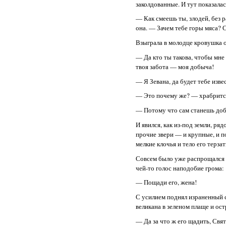
заколдованные. И тут показалас
— Как смеешь ты, злодей, без
она. — Зачем тебе горы мяса? С
Взыграла в молодце кровушка о
— Да кто ты такова, чтобы мне 
твоя забота — моя добыча!
— Я Зевана, да будет тебе изве
— Это почему же? — храбритс
— Потому что сам станешь до
И явился, как из-под земли, ря
прочие звери — и крупные, и п
мелкие клочья и тело его терзат
Совсем было уже распрощался н
чей-то голос наподобие грома:
— Пощади его, жена!
С усилием поднял израненный с
великана в зеленом плаще и ос
— Да за что ж его щадить, Свя