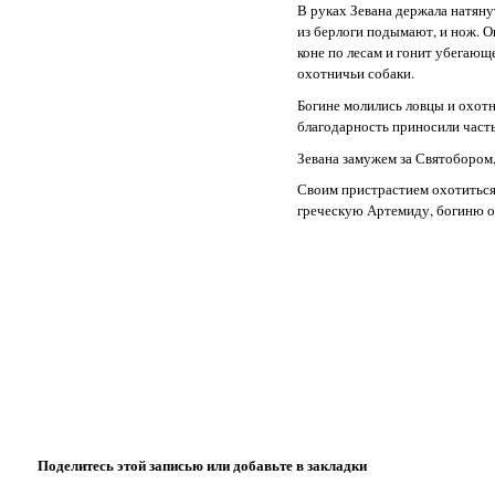
В руках Зевана держала натянут
из берлоги подымают, и нож. О
коне по лесам и гонит убегающ
охотничьи собаки.
Богине молились ловцы и охотни
благодарность приносили част
Зевана замужем за Святобором,
Своим пристрастием охотиться
греческую Артемиду, богиню 
Поделитесь этой записью или добавьте в закладки