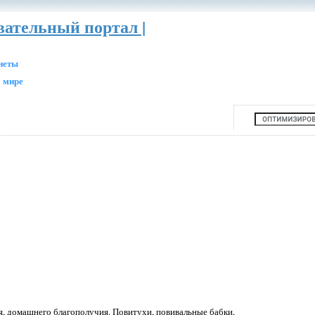
вательный портал |
анеты
 мире
я, домашнего благополучия. Повитухи, повивальные бабки,