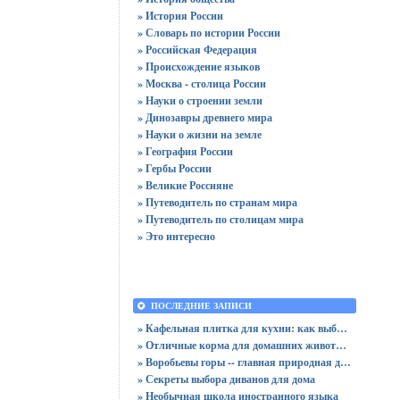
» История России
» Словарь по истории России
» Российская Федерация
» Происхождение языков
» Москва - столица России
» Науки о строении земли
» Динозавры древнего мира
» Науки о жизни на земле
» География России
» Гербы России
» Великие Россияне
» Путеводитель по странам мира
» Путеводитель по столицам мира
» Это интересно
ПОСЛЕДНИЕ ЗАПИСИ
» Кафельная плитка для кухни: как выбрать практичную отделку
» Отличные корма для домашних животных
» Воробьевы горы -- главная природная достопримечательность Москвы
» Секреты выбора диванов для дома
» Необычная школа иностранного языка