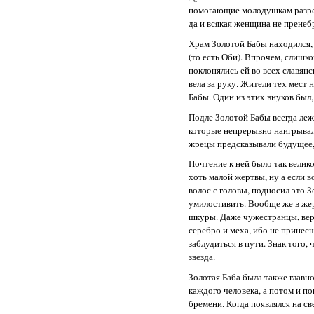
помогающие молодушкам разреш
да и всякая женщина не пренебр
Храм Золотой Бабы находился, 
(то есть Оби). Впрочем, слишк
поклонялись ей во всех славянс
вела за руку. Жители тех мест 
Бабы. Один из этих внуков был
Подле Золотой Бабы всегда ле
которые непрерывно наигрывали
жрецы предсказывали будущее,
Почтение к ней было так велико
хоть малой жертвы, ну а если в
волос с головы, подносил это З
умилостивить. Вообще же в жер
шкуры. Даже чужестранцы, вери
серебро и меха, ибо не прине
заблудиться в пути. Знак того
звезда.
Золотая Баба была также главн
каждого человека, а потом и п
бремени. Когда появлялся на св