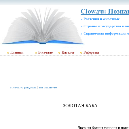
Clow.ru: Позна
» Растения и животные
» Страны и государства пл
» Cправочная информация о
Главная
В начало
Каталог
Рефераты
в начало раздела
|
на главную
ЗОЛОТАЯ БАБА
Древняя богиня тишины и поко