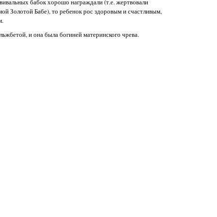
овивальных бабок хорошо награждали (т.е. жертвовали
ой Золотой Бабе), то ребенок рос здоровым и счастливым,
м.
ьжбетой, и она была богиней материнского чрева.