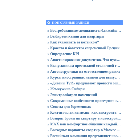
ПОПУЛЯРНЫЕ ЗАПИСИ
» Востребованные специалисты ближайшего будущего
» Выбираем камин для квартиры
» Как ухаживать за котенком?
» Красота и богатство современной Греции
» Определение KPI
» Апостилирование документов. Что нужно учитывать?
» Выпускникам престижной столичной гимназии вручены 64 аттестата
» Автопогрузчики на отечественном рынке
» Курсы иностранных языков для выпускников
» «Диваны Тут!» предлагают провести ошеломительную ночь!
» Жемчужина Сибири
» Электрообогрев помещений
» Современные особенности проведения сертификации
» Советы для беременных
» Контент-план на месяц: как выстроить стратегию публикаций без хаоса
» Возврат брони на квартиру в новостройке - пошаговая инструкция и советы юриста
» MAX как комфортное общение каждый день: звонки без ограничений и файлы до 4 ГБ
» Выгодные варианты квартир в Москве с доступными ценами для покупки без переплат
» Российская компания представляет настольный ПК