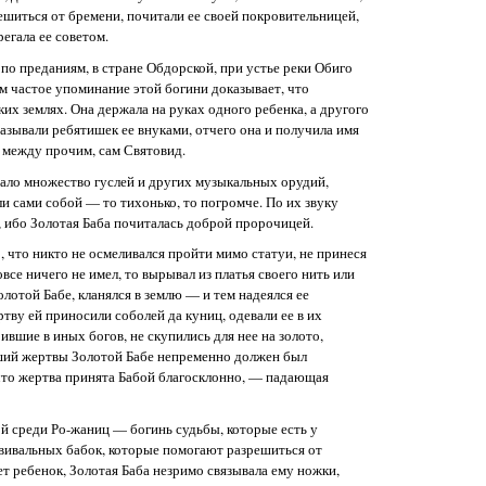
иться от бремени, почитали ее своей покровительницей,
егала ее советом.
по преданиям, в стране Обдорской, при устье реки Обиго
ом частое упоминание этой богини доказывает, что
ких землях. Она держала на руках одного ребенка, а другого
называли ребятишек ее внуками, отчего она и получила имя
, между прочим, сам Святовид.
жало множество гуслей и других музыкальных орудий,
 сами собой — то тихонько, то погромче. По их звуку
 ибо Золотая Баба почиталась доброй пророчицей.
, что никто не осмеливался пройти мимо статуи, не принеся
овсе ничего не имел, то вырывал из платья своего нить или
олотой Бабе, кланялся в землю — и тем надеялся ее
тву ей приносили соболей да куниц, одевали ее в их
вшие в иных богов, не скупились для нее на золото,
сший жертвы Золотой Бабе непременно должен был
, что жертва принята Бабой благосклонно, — падающая
ой среди Ро-жаниц — богинь судьбы, которые есть у
овивальных бабок, которые помогают разрешиться от
ет ребенок, Золотая Баба незримо связывала ему ножки,