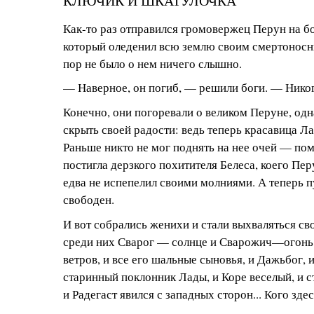
КЛЮЧИК И ШКАТУЛОЧКА
Как-то раз отправился громовержец Перун на б
который оледенил всю землю своим смертоносн
пор не было о нем ничего слышно.
— Наверное, он погиб, — решили боги. — Никог
Конечно, они погоревали о великом Перуне, одн
скрыть своей радости: ведь теперь красавица Ла
Раньше никто не мог поднять на нее очей — пом
постигла дерзкого похитителя Белеса, коего Пер
едва не испепелил своими молниями. А теперь п
свободен.
И вот собрались женихи и стали выхваляться с
среди них Сварог — солнце и Сварожич—огонь,
ветров, и все его шальные сыновья, и Дажьбог, и
старинный поклонник Лады, и Коре веселый, и 
и Радегаст явился с западных сторон... Кого зде