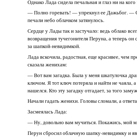
Однако Лада сидела печальная и глаз ни на кого
— Полно горевать! — упрекнул ее Дажьбог. — С
печали небо облачком затянулось.
Сердце у Лады так и застучало: ведь облако вс
возвращения тучегонителя Перуна, а теперь он с
за шапкой-невидимкой.
Лада вскочила, радостная, еще красивее, чем пр
сказала женихам:
— Вот вам загадка. Была у меня шкатулочка др
ключом. Я тот ключ потеряла и найти не чаяла, а
нашелся. Кто эту загадку отгадает, за того заму
Начали гадать женихи. Головы сломали, а ответа
Засмеялась Лада:
— Ну, довольно вам мучиться. Покажись, мой м
Перун сбросил облачную шапку-невидимку и яви