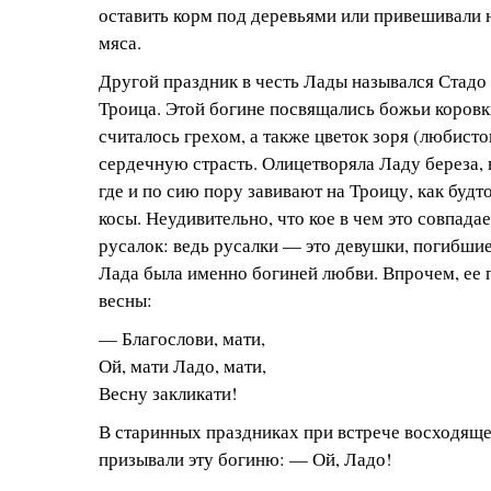
оставить корм под деревьями или привешивали 
мяса.
Другой праздник в честь Лады назывался Стад
Троица. Этой богине посвящались божьи коровк
считалось грехом, а также цветок зоря (любист
сердечную страсть. Олицетворяла Ладу береза, 
где и по сию пору завивают на Троицу, как будт
косы. Неудивительно, что кое в чем это совпада
русалок: ведь русалки — это девушки, погибшие
Лада была именно богиней любви. Впрочем, ее 
весны:
— Благослови, мати,
Ой, мати Ладо, мати,
Весну закликати!
В старинных праздниках при встрече восходяще
призывали эту богиню: — Ой, Ладо!