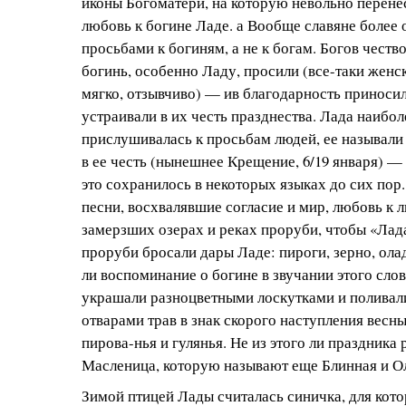
иконы Богоматери, на которую невольно перене
любовь к богине Ладе. а Вообще славяне более
просьбами к богиням, а не к богам. Богов чество
богинь, особенно Ладу, просили (все-таки женс
мягко, отзывчиво) — ив благодарность приноси
устраивали в их честь празднества. Лада наибо
прислушивалась к просьбам людей, ее называли
в ее честь (нынешнее Крещение, 6/19 января) —
это сохранилось в некоторых языках до сих пор
песни, восхвалявшие согласие и мир, любовь к 
замерзших озерах и реках проруби, чтобы «Лад
проруби бросали дары Ладе: пироги, зерно, ола
ли воспоминание о богине в звучании этого слов
украшали разноцветными лоскутками и поливал
отварами трав в знак скорого наступления весн
пирова-нья и гулянья. Не из этого ли праздника
Масленица, которую называют еще Блинная и О
Зимой птицей Лады считалась синичка, для кото