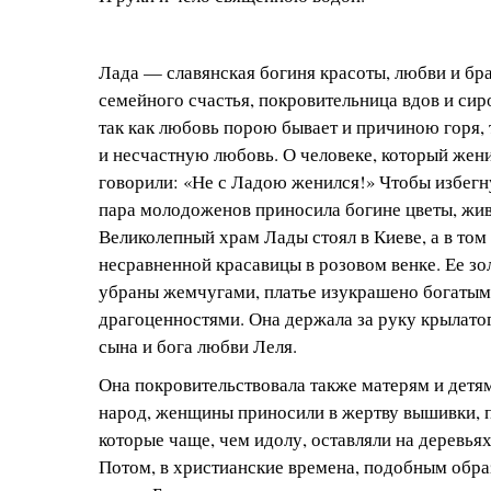
Лада — славянская богиня красоты, любви и бр
семейного счастья, покровительница вдов и сир
так как любовь порою бывает и причиною горя,
и несчастную любовь. О человеке, который жени
говорили: «Не с Ладою женился!» Чтобы избегну
пара молодоженов приносила богине цветы, жив
Великолепный храм Лады стоял в Киеве, а в том
несравненной красавицы в розовом венке. Ее з
убраны жемчугами, платье изукрашено богатым
драгоценностями. Она держала за руку крылато
сына и бога любви Леля.
Она покровительствовала также матерям и детям
народ, женщины приносили в жертву вышивки, п
которые чаще, чем идолу, оставляли на деревья
Потом, в христианские времена, подобным обр