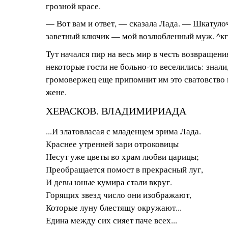
грозной красе.
— Вот вам и ответ, — сказала Лада. — Шкатулоч
заветный ключик — мой возлюбленный муж. ^кг.сн'
Тут начался пир на весь мир в честь возвращени
некоторые гости не больно-то веселились: знали
громовержец еще припомнит им это сватовство 
жене.
ХЕРАСКОВ. ВЛАДИМИРИАДА
...И златовласая с младенцем зрима Лада.
Краснее утренней зари отроковицы
Несут уже цветы во храм любви царицы;
Преобращается помост в прекрасный луг,
И девы юные кумира стали вкруг.
Горящих звезд число они изображают,
Которые луну блестящу окружают...
Едина между сих сияет паче всех...