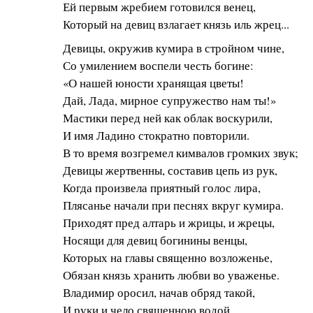
Ей первым жребием готовился венец,
Который на девиц взлагает князь иль жрец...
Девицы, окружив кумира в стройном чине,
Со умилением воспели честь богине:
«О нашей юности хранящая цветы!
Дай, Лада, мирное супружество нам ты!»
Мастики перед ней как облак воскурили,
И имя Ладино стократно повторили.
В то время возгремел кимвалов громких звук;
Девицы жертвенны, составив цепь из рук,
Когда произвела приятный голос лира,
Плясанье начали при песнях вкруг кумира.
Приходят пред алтарь и жрицы, и жрецы,
Носящи для девиц богинины венцы,
Которых на главы священно возложенье,
Обязан князь хранить любви во уваженье.
Владимир оросил, начав обряд такой,
И руки и чело священною водой.