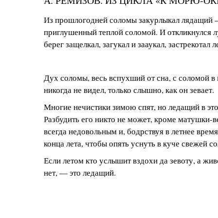
А. РЕМИЗОВ. ИЗ ЦИКЛА «К МОРЮ-О
Из прошлогодней соломы закурлыкал лядащий 
приглушенный теплой соломой. И откликнулся луг
берег защелкал, загукал и зааукал, застрекотал 
Дух соломы, весь вспухший от сна, с соломой в 
никогда не видел, только слышно, как он зевает.
Многие нечистики зимою спят, но ледащий в это
Разбудить его никто не может, кроме матушки-
всегда недовольным и, бодрствуя в летнее врем
конца лета, чтобы опять уснуть в куче свежей с
Если летом кто услышит вздохи да зевоту, а жи
нет, — это ледащий.