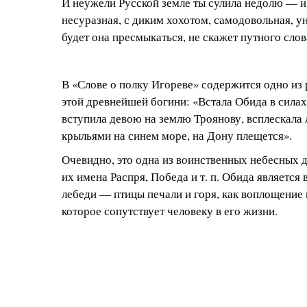
И неужели Русской земле ты сулила недолю — и 
несуразная, с диким хохотом, самодовольная, у
будет она пресмыкаться, не скажет путного слов
В «Слове о полку Игореве» содержится одно из
этой древнейшей богини: «Встала Обида в сила
вступила девою на землю Троянову, всплескала
крыльями на синем море, на Дону плещется».
Очевидно, это одна из воинственных небесных 
их имена Распря, Победа и т. п. Обида является 
лебеди — птицы печали и горя, как воплощение 
которое сопутствует человеку в его жизни.