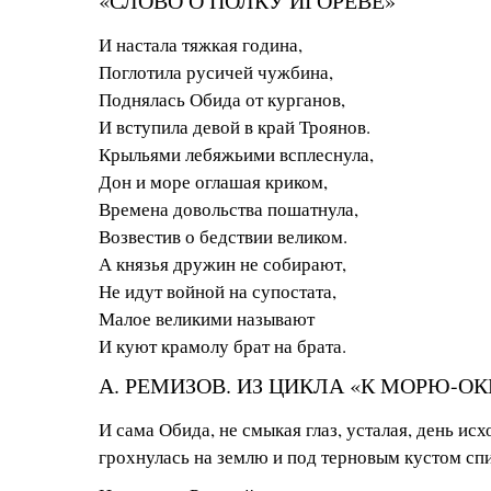
«СЛОВО О ПОЛКУ ИГОРЕВЕ»
И настала тяжкая година,
Поглотила русичей чужбина,
Поднялась Обида от курганов,
И вступила девой в край Троянов.
Крыльями лебяжьими всплеснула,
Дон и море оглашая криком,
Времена довольства пошатнула,
Возвестив о бедствии великом.
А князья дружин не собирают,
Не идут войной на супостата,
Малое великими называют
И куют крамолу брат на брата.
А. РЕМИЗОВ. ИЗ ЦИКЛА «К МОРЮ-О
И сама Обида, не смыкая глаз, усталая, день исх
грохнулась на землю и под терновым кустом спи