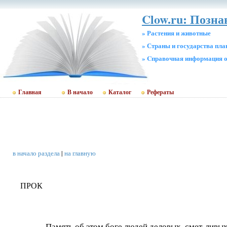
Clow.ru: Позна
» Растения и животные
» Страны и государства пл
» Cправочная информация о
Главная
В начало
Каталог
Рефераты
в начало раздела
|
на главную
ПРОК
Память об этом боге людей деловых, смет-лив