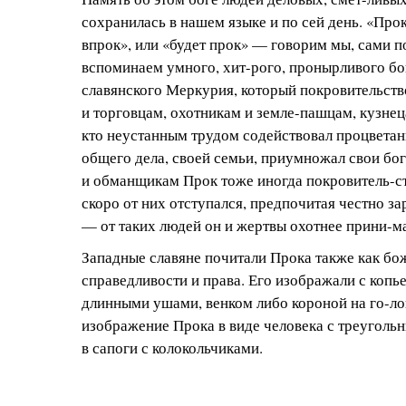
сохранилась в нашем языке и по сей день. «Прок
впрок», или «будет прок» — говорим мы, сами п
вспоминаем умного, хит-рого, пронырливого бог
славянского Меркурия, который покровительств
и торговцам, охотникам и земле-пашцам, кузне
кто неустанным трудом содействовал процветани
общего дела, своей семьи, приумножал свои бо
и обманщикам Прок тоже иногда покровитель-ст
скоро от них отступался, предпочитая честно за
— от таких людей он и жертвы охотнее прини-м
Западные славяне почитали Прока также как бо
справедливости и права. Его изображали с копь
длинными ушами, венком либо короной на го-ло
изображение Прока в виде человека с треугольн
в сапоги с колокольчиками.