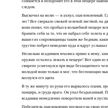
сомкнется и похоронит его в этой пещере навеки
следом.
Выскочил на волю — и ахнул, ошеломленный. Г
лес? Все сверкало свежей зеленой листвой, на д
воин понял, что пробыл в волшебной пещере вс
бранить себя за то, что не набрал себе золота и
вышел из сокровищницы таким же бедным, каки
грустно побрел неведомо куда и вдруг услышал
Несколько всадников мчались прямо к нему, зан
оружие осталось лежать в пещере! Вот один из 
свирепо усмехнулся при виде беззащитного челов
молодой воин только и мог, что беспомощно выс
коснулся его щита.
В ту же минуту из руки его вырвалось пламя, пр
панцирь, и грудь врага. Он упал бездыханный. 
всадники немедленно поворотили коней и пустил
Победитель ошеломленно поглядел на свою руку