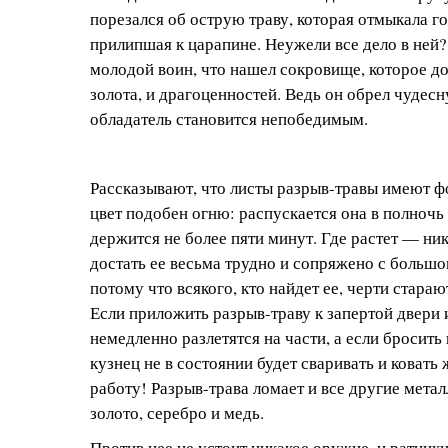
порезался об острую траву, которая отмыкала го
прилипшая к царапине. Неужели все дело в ней?
молодой воин, что нашел сокровище, которое до
золота, и драгоценностей. Ведь он обрел чудесн
обладатель становится непобедимым.
Рассказывают, что листы разрыв-травы имеют ф
цвет подобен огню: распускается она в полночь
держится не более пяти минут. Где растет — ни
достать ее весьма трудно и сопряжено с больш
потому что всякого, кто найдет ее, черти стара
Если приложить разрыв-траву к запертой двери 
немедленно разлетятся на части, а если бросить
кузнец не в состоянии будет сваривать и ковать 
работу! Разрыв-трава ломает и все другие метал
золото, серебро и медь.
Против нее не устоит никакое оружие, и ратники