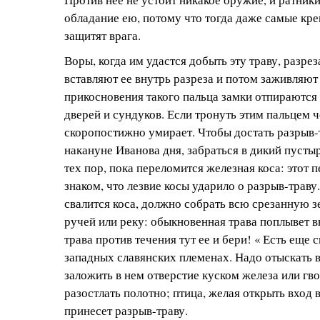
обладание ею, потому что тогда даже самые кре
защитят врага.
Воры, когда им удастся добыть эту траву, разрез
вставляют ее внутрь разреза и потом заживляют
прикосновения такого пальца замки отпираются 
дверей и сундуков. Если тронуть этим пальцем ч
скоропостижно умирает. Чтобы достать разрыв-т
накануне Иванова дня, забраться в дикий пустыр
тех пор, пока переломится железная коса: этот 
знаком, что лезвие косы ударило о разрыв-траву.
свалится коса, должно собрать всю срезанную з
ручей или реку: обыкновенная трава поплывет вн
трава против течения тут ее и бери! « Есть еще 
западных славянских племенах. Надо отыскать в
заложить в нем отверстие куском железа или гво
разостлать полотно; птица, желая открыть вход в
принесет разрыв-траву.