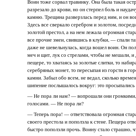
Воин тоже сорвал травинку. Она была такая остр
разрезало до крови, но он стерпел боль и науда
камню. Трещина разверзлась перед ним, и он во
Здесь все сверкало серебром и золотом, посред
золотой престол, а на нем лежала огромная стар
все прочие змеи, свившись в клубки, — спали та
даже не шевельнулась, когда вошел воин. Он по
меч и щит, лук со стрелами, чтобы не мешали, и
пещере, то хватаясь за золотые слитки, то наби
серебряных монет, то пересыпая из горсти в го
камни. Забыл обо всем, не ведал, сколько врем
шипение послышалось вокруг: это просыпались 
— Не пора ли нам? — вопрошали они громкими
голосами. — Не пора ли?
— Теперь пора! — ответствовала огромная стара
своего престола и поползла к стене. Пещера отв
быстро поползли прочь. Воину стало страшно, ч