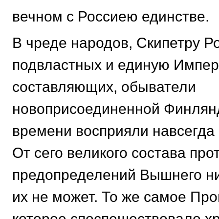
вечном с Россиею единстве.
В чреде народов, Скипетру Р
подвластных и единую Импе
составляющих, обыватели
новоприсоединенной Финлянд
времени восприяли навсегда 
От сего великого состава про
предопределений Вышнего ни
их не может. То же самое Пр
которое споспешествовало х