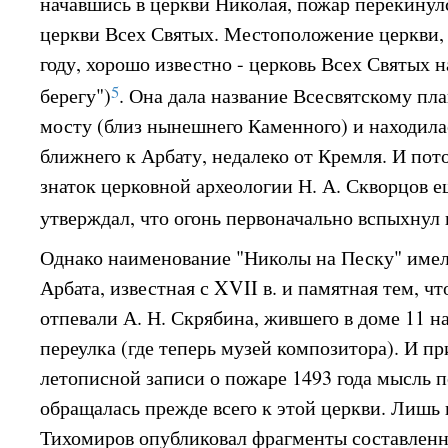
начавшись в церкви Николая, пожар перекинул
церкви Всех Святых. Местоположение церкви,
году, хорошо известно - церковь Всех Святых н
5
берегу")
. Она дала название Всесвятскому пл
мосту (близ нынешнего Каменного) и находилас
ближнего к Арбату, недалеко от Кремля. И по
знаток церковной археологии Н. А. Скворцов е
утверждал, что огонь первоначально вспыхнул 
Однако наименование "Николы на Песку" имел
Арбата, известная с XVII в. и памятная тем, чт
отпевали А. Н. Скрябина, жившего в доме 11 н
переулка (где теперь музей композитора). И 
летописной записи о пожаре 1493 года мысль 
обращалась прежде всего к этой церкви. Лишь в
Тихомиров опубликовал фрагменты составлен