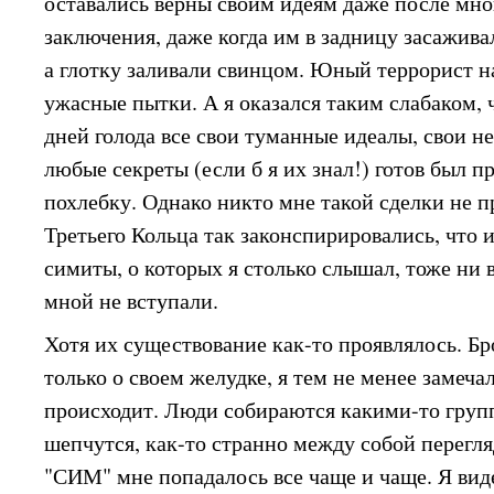
оставались верны своим идеям даже после мн
заключения, даже когда им в задницу засажива
а глотку заливали свинцом. Юный террорист н
ужасные пытки. А я оказался таким слабаком, 
дней голода все свои туманные идеалы, свои н
любые секреты (если б я их знал!) готов был п
похлебку. Однако никто мне такой сделки не п
Третьего Кольца так законспирировались, что и
симиты, о которых я столько слышал, тоже ни 
мной не вступали.
Хотя их существование как-то проявлялось. Бр
только о своем желудке, я тем не менее замечал
происходит. Люди собираются какими-то групп
шепчутся, как-то странно между собой перегл
"СИМ" мне попадалось все чаще и чаще. Я виде