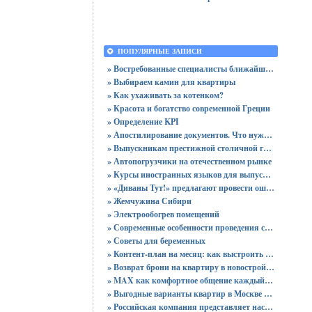
ПОПУЛЯРНЫЕ ЗАПИСИ
» Востребованные специалисты ближайшего будущего
» Выбираем камин для квартиры
» Как ухаживать за котенком?
» Красота и богатство современной Греции
» Определение KPI
» Апостилирование документов. Что нужно учитывать?
» Выпускникам престижной столичной гимназии вручены 64 аттестата
» Автопогрузчики на отечественном рынке
» Курсы иностранных языков для выпускников
» «Диваны Тут!» предлагают провести ошеломительную ночь!
» Жемчужина Сибири
» Электрообогрев помещений
» Современные особенности проведения сертификации
» Советы для беременных
» Контент-план на месяц: как выстроить стратегию публикаций без хаоса
» Возврат брони на квартиру в новостройке - пошаговая инструкция и советы юриста
» MAX как комфортное общение каждый день: звонки без ограничений и файлы до 4 ГБ
» Выгодные варианты квартир в Москве с доступными ценами для покупки без переплат
» Российская компания представляет настольный ПК