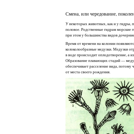
Смена, или чередование, покол
У некоторых животных, как и у гидры,
половое. Родственные гидрам морские 
при этом у большинства видов дочерние
Время от времени на колонии появляютс
колоколообразные медузки. Медузки отр
в воде происходит оплодотворение, а и
Образование плавающих стадий — медуз
обеспечивает расселение вида, потому 
от места своего рождения.