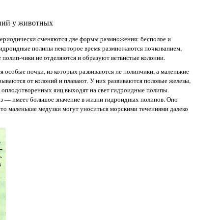
ений у животных
 периодически сменяются две формы размножения: бесполое и
гидроидные полипы некоторое время размножаются почкованием,
 полип-чики не отделяются и образуют ветвистые колонии.
я особые почки, из которых развиваются не полипчики, а маленькие
ываются от колоний и плавают. У них развиваются половые железы,
з оплодотворенных яиц выходят на свет гидроидные полипы.
 — имеет большое значение в жизни гидроидных полипов. Оно
что маленькие медузки могут уноситься морскими течениями далеко