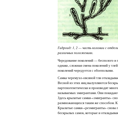
Гидроид: 1, 2 — часть колонии с отдел
различных положениях.
Чередование поколений — бесполого и п
однако, сложная смена поколений у тле
поколений чередуется с обоеполыми.
Самка черемухо-овсяной тли откладыва
Весной из этих яиц вылупляются беск
партеногенетически и производят мног
называемых эмигрантами. Они покидают ч
Здесь крылатые самки-«эмигранты» сно
размножающихся таким же способом. К 
Крылатые самки-«реэмигранты» снова п
бескрылых самок, которые и откладыв