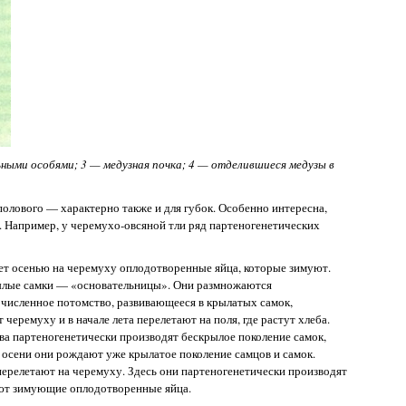
ьными особями; 3 — медузная почка; 4 — отделившиеся медузы в
олового — характерно также и для губок. Особенно интересна,
й. Например, у черемухо-овсяной тли ряд партеногенетических
ет осенью на черемуху оплодотворенные яйца, которые зимуют.
рылые самки — «основательницы». Они размножаются
очисленное потомство, развивающееся в крылатых самок,
еремуху и в начале лета перелетают на поля, где растут хлеба.
ва партеногенетически производят бескрылое поколение самок,
осени они рождают уже крылатое поколение самцов и самок.
ерелетают на черемуху. Здесь они партеногенетически производят
ают зимующие оплодотворенные яйца.