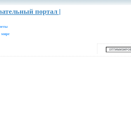
вательный портал |
анеты
 мире