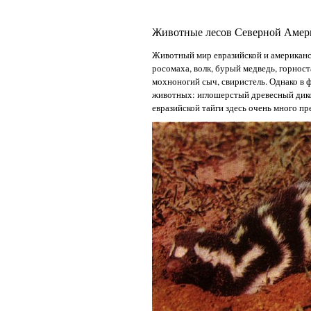
Животные лесов Северной Амер
Животный мир евразийской и американс
росомаха, волк, бурый медведь, горноста
мохноногий сыч, свиристель. Однако в ф
животных: иглошерстый древесный дикобр
евразийской тайги здесь очень много п