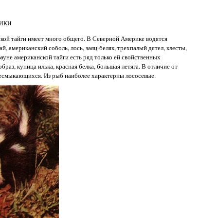
ики
кой тайги имеет много общего. В Северной Америке водятся
й, американский соболь, лось, заяц-беляк, трехпалый дятел, клесты,
ауне американской тайги есть ряд только ей свойственных
аз, куница илька, красная белка, большая летяга. В отличие от
ресмыкающихся. Из рыб наиболее характерны лососевые.