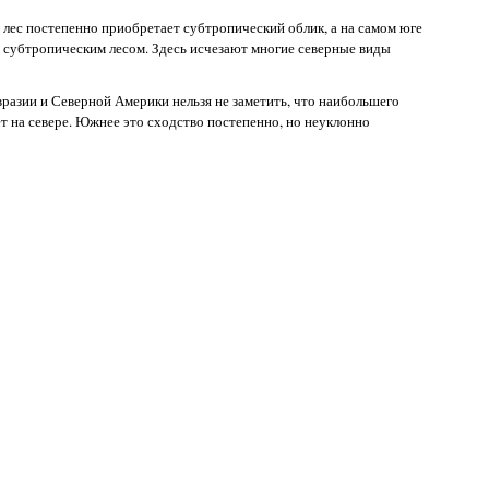
лес постепенно приобретает субтропический облик, а на самом юге
субтропическим лесом. Здесь исчезают многие северные виды
разии и Северной Америки нельзя не заметить, что наибольшего
ет на севере. Южнее это сходство постепенно, но неуклонно