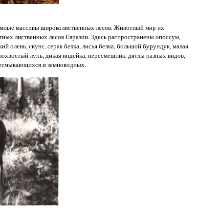
омные массивы широколиственных лесов. Животный мир их
отных лиственных лесов Евразии. Здесь распространены опоссум,
ий олень, скунс, серая белка, лисья белка, большой бурундук, малая
лохвостый лунь, дикая индейка, пересмешник, дятлы разных видов,
ресмыкающихся и земноводных.