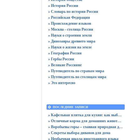
» История России
» Словарь по истории России
» Российская Федерация
» Происхождение языков
» Москва - столица России
» Науки о строении земли
» Динозавры древнего мира
» Науки о жизни на земле
» География России
» Гербы России
» Великие Россияне
» Путеводитель по странам мира
» Путеводитель по столицам мира
» Это интересно
ПОСЛЕДНИЕ ЗАПИСИ
» Кафельная плитка для кухни: как выбрать практичную отделку
» Отличные корма для домашних животных
» Воробьевы горы -- главная природная достопримечательность Москвы
» Секреты выбора диванов для дома
» Необычная школа иностранного языка