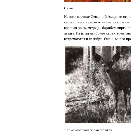
Скунс.
На юго-востоке Северной Америки огр
своеобразен и резко отличается от жив
красная рысь, медведь барибал, виргинск
летяга. Из птиц наиболее характерны ви
встречаются и колибри. Очень много п
Чернохвостый олень
(самка).