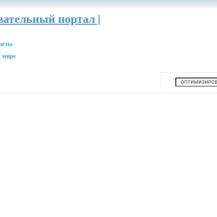
вательный портал |
анеты
 мире