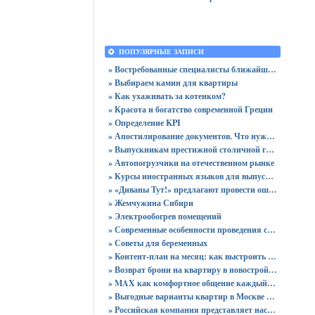
ПОПУЛЯРНЫЕ ЗАПИСИ
» Востребованные специалисты ближайшего будущего
» Выбираем камин для квартиры
» Как ухаживать за котенком?
» Красота и богатство современной Греции
» Определение KPI
» Апостилирование документов. Что нужно учитывать?
» Выпускникам престижной столичной гимназии вручены 64 аттестата
» Автопогрузчики на отечественном рынке
» Курсы иностранных языков для выпускников
» «Диваны Тут!» предлагают провести ошеломительную ночь!
» Жемчужина Сибири
» Электрообогрев помещений
» Современные особенности проведения сертификации
» Советы для беременных
» Контент-план на месяц: как выстроить стратегию публикаций без хаоса
» Возврат брони на квартиру в новостройке - пошаговая инструкция и советы юриста
» MAX как комфортное общение каждый день: звонки без ограничений и файлы до 4 ГБ
» Выгодные варианты квартир в Москве с доступными ценами для покупки без переплат
» Российская компания представляет настольный ПК