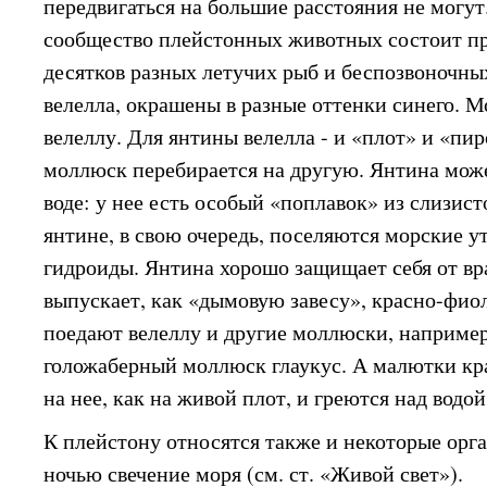
передвигаться на большие расстояния не могут
сообщество плейстонных животных состоит пр
десятков разных летучих рыб и беспозвоночных
велелла, окрашены в разные оттенки синего. 
велеллу. Для янтины велелла - и «плот» и «пир
моллюск перебирается на другую. Янтина може
воде: у нее есть особый «поплавок» из слизис
янтине, в свою очередь, поселяются морские у
гидроиды. Янтина хорошо защищает себя от вр
выпускает, как «дымовую завесу», красно-фио
поедают велеллу и другие моллюски, наприм
голожаберный моллюск глаукус. А малютки кр
на нее, как на живой плот, и греются над водой
К плейстону относятся также и некоторые ор
ночью свечение моря (см. ст. «Живой свет»).