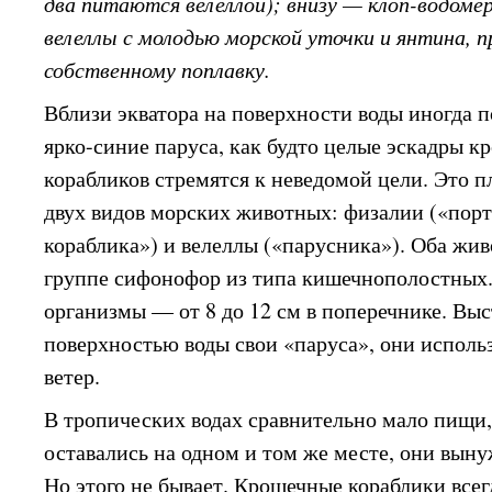
два питаются велеллой); внизу — клоп-водомер
велеллы с молодью морской уточки и янтина, 
собственному поплавку.
Вблизи экватора на поверхности воды иногда 
ярко-синие паруса, как будто целые эскадры 
корабликов стремятся к неведомой цели. Это п
двух видов морских животных: физалии («порт
кораблика») и велеллы («парусника»). Оба жи
группе сифонофор из типа кишечнополостных.
организмы — от 8 до 12 см в поперечнике. Выс
поверхностью воды свои «паруса», они испол
ветер.
В тропических водах сравнительно мало пищи
оставались на одном и том же месте, они выну
Но этого не бывает. Крошечные кораблики все