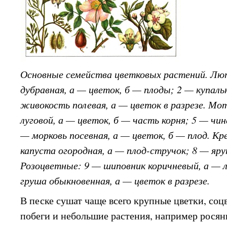
Основные семейства цветковых растений. Лю
дубравная, а — цветок, б — плоды; 2 — купаль
живокость полевая, а — цветок в разрезе. Мо
луговой, а — цветок, б — часть корня; 5 — чин
— морковь посевная, а — цветок, б — плод. К
капуста огородная, а — плод-стручок; 8 — яру
Розоцветные: 9 — шиповник коричневый, а — 
груша обыкновенная, а — цветок в разрезе.
В песке сушат чаще всего крупные цветки, соцв
побеги и небольшие растения, например росян