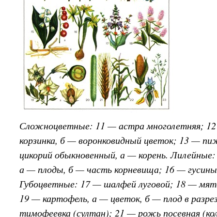
Сложноцветные: 11 — астра многолетняя; 12 
корзинка, б — воронковидный цветок; 13 — п
цикорий обыкновенный, а — корень. Лилейные
а — плоды, б — часть корневища; 16 — гусин
Губоцветные: 17 — шалфей луговой; 18 — мят
19 — картофель, а — цветок, б — плод в разре
тимофеевка (султан); 21 — рожь посевная (кол