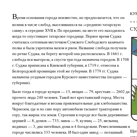
КУ
В
ремя основания города неизвестно, но предполагается, что он
* * 
возник в числе слобод, выселившихся на «среднюю татарскую
С
сакму» в середине XVII в. По преданию, на месте его находилось
когда-то опустившее татарское городище. Первое время Суджа
считалась сотенным местечком Сумского Слободского казачьего
полка и была укреплена валом и рвом. Название слобода получила
по речке Суджа, на берегу которой она располагалась. В 1661 г.
слобода вся выгорела, а спустя три года назначена городом. В 1708
г. Суджа приписана к Киевской губернии, в 1719 г. отнесена к
Белгородской провинции этой же губернии. В 1779 гг. Суджа
назначена уездным городом Курского наместничества (позднее —
губернии).
Было тогда в городе купцов — 13, мещан — 79, крестьян — 2602 да
прочего люда 240 человек. Такой вот крестьянский город. Места
вокруг благодатные и весьма привлекательные для хлебопашества.
Чернозем, где и по сию пору автомобили таскают тракторами в
гору, так жирна эта земля. Строения в городе все были деревянные:
церквей — 8, домов — 733, лавок — 9, кузниц — 25, мельниц
водяных — 3, два питейных дома и 4 богадельни. Ремесленниками в
Щит
городе числились 333 человека. И был один завод — поташный.
сер