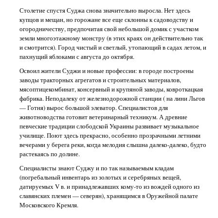
Столетие спустя Суджа снова значительно выросла. Нет здесь
купцов и мещан, но горожане все еще склонны к садоводству и
огородничеству, предпочитая свой небольшой домик с участком
земли многоэтажному монстру (в этих краях он действительно так
и смотрится). Город чистый и светлый, утопающий в садах летом, и
пахнущий яблоками с августа до октября.
Освоил жители Суджи и новые профессии: в городе построены
заводы тракторных агрегатов и строительных материалов,
мясоптицекомбинат, консервный и крупяной заводы, ковроткацкая
фабрика. Неподалеку от железнодорожной станции ( на лини Льгов
— Готня) вырос большой элеватор. Специалистов для
животноводства готовит ветеринарный техникум. А древние
певческие традиции слободской Украины развивает музыкальное
училище. Поют здесь прекрасно, особенно прозрачными летними
вечерами у берега реки, когда мелодия слышна далеко-далеко, будто
растекаясь по долине.
Специалисты знают Суджу и по так называемым кладам
(погребальный инвентарь из золотых и серебряных вещей,
датируемых V в. и принадлежавших кому-то из вождей одного из
славянских племен — северян), хранящимся в Оружейной палате
Московского Кремля.