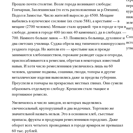
Прошло почти столетие. Возле города возникают слободы:
пер
Гончарная, Заолешинская (то есть расположенная за р.Олешня),
кур
Подол и Замостье. Число жителей выросло до 4500. Мещане
ниж
выбились в купеческое сословие (их стало 588), а крестьяне — в
зел
мещане (2700 человек). Меньше стало церквей: три в городе и три в
нат
слободе, домов в городе 400 (из них 40 каменных), да в слободах —
Соо
700. Намного больше лавок — 83. Появились больница, духовное и
ист
два светских училища. Суджа обрела вид типичного южнорусского
утв
уездного города. Но жители его — крестьяне как и прежде
занимаются хлебопашеством, горожане разводят сады и огороды,
приспосабливаются к ремеслам, обретая в некоторых известный
навык. И хотя число ремесленников увеличилось лишь на 60
человек, здешние подковы, сошники, гвозди, топоры и другие
металлические изделия вывозились даже за пределы губернии.
Преуспели и гончары на прекрасных местных глинах. Они сумели
образовать отдельную слободу. Крешсим стало ткацкое и
портняжное ремесло.
Увеличилось и число заводов, из которых выделялись
свечносальный, крупорушный и два водочных. Торговлю же
значительной назвать нельзя. Это в основном хлеб, съестные
припасы, фрукты и продукция ремесленников городских. Даже
оборот всех четьгоех проводимых в городе ярмарок не превышал
60 тыс. рублей.