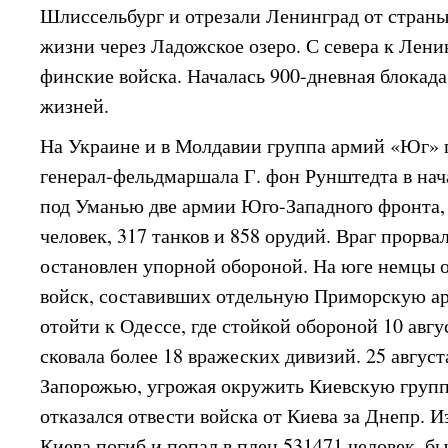
Шлиссельбург и отрезали Ленинград от страны
жизни через Ладожское озеро. С севера к Лен
финские войска. Началась 900-дневная блокада
жизней.
На Украине и в Молдавии группа армий «Юг»
генерал-фельдмаршала Г. фон Рунштедта в нач
под Уманью две армии Юго-Западного фронта,
человек, 317 танков и 858 орудий. Враг прорва
остановлен упорной обороной. На юге немцы 
войск, составивших отдельную Приморскую ар
отойти к Одессе, где стойкой обороной 10 авгу
сковала более 18 вражеских дивизий. 25 авгус
Запорожью, угрожая окружить Киевскую групп
отказался отвести войска от Киева за Днепр. 
Киева погиб и попал в плен 531471 человек, 