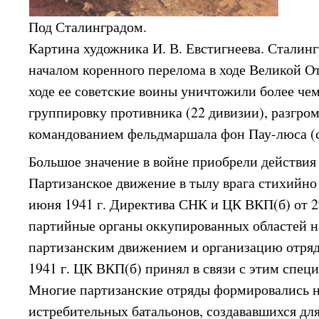
Под Сталинградом.
Картина художника И. В. Евстигнеева. Сталинг
началом коренного перелома в ходе Великой О
ходе ее советские воины уничтожили более че
группировку противника (22 дивизии), разгро
командованием фельдмаршала фон Пау-люса (са
Большое значение в войне приобрели действия 
Партизанское движение в тылу врага стихийно
июня 1941 г. Директива СНК и ЦК ВКП(б) от 
партийные органы оккупированных областей н
партизанским движением и организацию отряд
1941 г. ЦК ВКП(б) принял в связи с этим спец
Многие партизанские отряды формировались н
истребительных батальонов, создававшихся дл