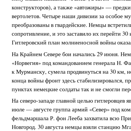
конструкторов), а также «автожиры» — предк
вертолетов. Четыре наши дивизии за особое м
преобразованы в гвардейские. Немцы встретил
сопротивление, и это заставило их перейти 30 
Гитлеровский план молниеносной войны оказа
На Крайнем Севере бои начались 29 июня. Не
«Норвегия» под командованием генерала Н. Фа
к Мурманску, сумела продвинуться на 30 км, н
конца войны фронт здесь стабилизировался, п
пунктах немецкие солдаты так и не смогли пер
На северо-западе главной целью гитлеровцев я
июле — августе группа армий «Север» под ком
фельдмаршала Р. фон Лееба захватила всю При
Новгород. 30 августа немцы взяли станцию Мга