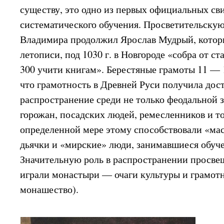
существу, это одно из первых официальных сви
систематического обучения. Просветительскую
Владимира продолжил Ярослав Мудрый, которы
летописи, под 1030 г. в Новгороде «собра от с
300 учити книгам». Берестяные грамоты 11 — 1
что грамотность в Древней Руси получила дос
распространение среди не только феодальной з
горожан, посадских людей, ремесленников и то
определенной мере этому способствовали «ма
дьячки и «мирские» люди, занимавшиеся обуч
Значительную роль в распространении просвещ
играли монастыри — очаги культуры и грамот
монашество).