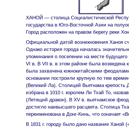
ХАНОЙ — столица Социалистической Респу
государства в Юго-Восточной Азии на полуо
Город расположен на правом берегу реки Хон
Официальной датой возникновения Ханоя счи
Однако история города началась значитель
упоминания о поселении на месте будущего 
VI в. В VII в. в этом районе была возведена к
была захвачена южнокитайскими феодалами,
основании построили крупную по тем време
(Великий Ла). Столицей Вьетнама крепость 
избрана в 1010 г. королем Ли Тхай То, назва
(Летящий дракон). В XV в. вьетнамское фео
достигло наивысшего расцвета. Столица Тха
переименована в Донг-Кинь, что означает «В
В 1831 г. городу было дано название Ханой (