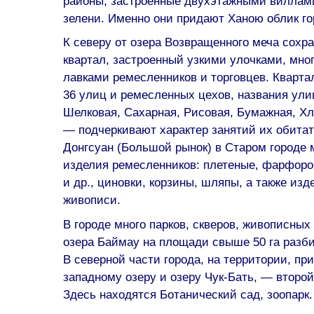
районы, застроенные двухэтажными виллам
зелени. Именно они придают Ханою облик го
К северу от озера Возвращенного меча сохр
квартал, застроенный узкими улочками, мн
лавками ремесленников и торговцев. Кварт
36 улиц и ремесленных цехов, названия ули
Шелковая, Сахарная, Рисовая, Бумажная, Х
— подчеркивают характер занятий их обитат
Донгсуан (Большой рынок) в Старом городе 
изделия ремесленников: плетеные, фарфоро
и др., циновки, корзины, шляпы, а также изд
живописи.
В городе много парков, скверов, живописных
озера Баймау на площади свыше 50 га разби
В северной части города, на территории, пр
западному озеру и озеру Чук-Бать, — второй
Здесь находятся Ботанический сад, зоопарк.