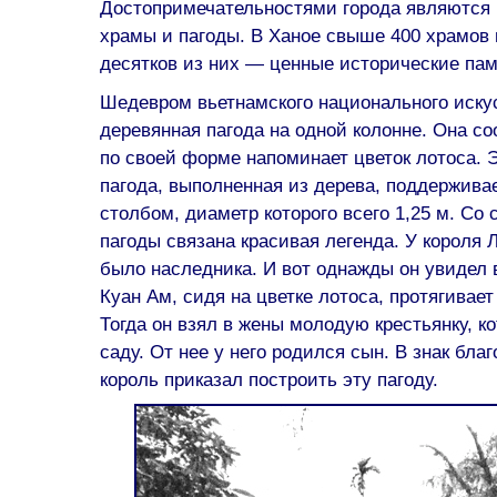
Достопримечательностями города являются
храмы и пагоды. В Ханое свыше 400 храмов 
десятков из них — ценные исторические пам
Шедевром вьетнамского национального иску
деревянная пагода на одной колонне. Она соо
по своей форме напоминает цветок лотоса. 
пагода, выполненная из дерева, поддержива
столбом, диаметр которого всего 1,25 м. Со
пагоды связана красивая легенда. У короля Л
было наследника. И вот однажды он увидел в
Куан Ам, сидя на цветке лотоса, протягивае
Тогда он взял в жены молодую крестьянку, к
саду. От нее у него родился сын. В знак бла
король приказал построить эту пагоду.