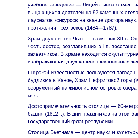
учебное заведение — Лицей сынов отечеств
вьщающихся деятелей на 82 каменных стел
лауреатов конкурсов на звание доктора наук
протяжении трех веков (1484—1787).
Храм двух сестер Чынг — памятник XII в. О
честь сестер, возглавивших в I в. восстани
захватчиков. В храме находится скульптурна
изображающая двух коленопреклоненных же
Широкой известностью пользуются пагода 
буддизма в Ханое, Храм Нефритовой горы (XV
сооруженный на живописном островке озера
меча.
Достопримечательность столицы — 60-метр
башня (1812 г.). В дни праздников на этой 
Государственный флаг республики.
Столица Вьетнама — центр науки и культуры