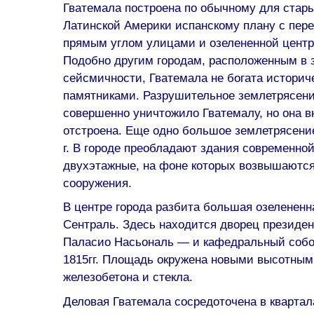
Гватемала построена по обычному для стар
Латинской Америки испанскому плану с пе
прямым углом улицами и озелененной цент
Подобно другим городам, расположенным в 
сейсмичности, Гватемала не богата истори
памятниками. Разрушительное землетрясение
совершенно уничтожило Гватемалу, но она 
отстроена. Еще одно большое землетрясени
г. В городе преобладают здания современной
двухэтажные, на фоне которых возвышаютс
сооружения.
В центре города разбита большая озеленен
Сентраль. Здесь находится дворец президе
Паласио Насьональ — и кафедральный собо
1815гг. Площадь окружена новыми высотным
железобетона и стекла.
Деловая Гватемала сосредоточена в кварта