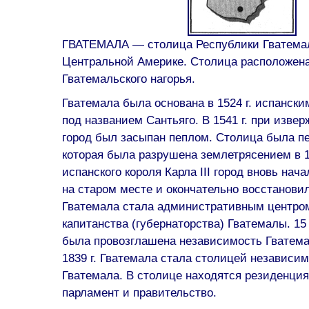
ГВАТЕМАЛА — столица Республики Гватемал
Центральной Америке. Столица расположен
Гватемальского нагорья.
Гватемала была основана в 1524 г. испанск
под названием Сантьяго. В 1541 г. при изве
город был засыпан пеплом. Столица была пе
которая была разрушена землетрясением в 17
испанского короля Карла III город вновь нача
на старом месте и окончательно восстановили
Гватемала стала административным центром
капитанства (губернаторства) Гватемалы. 15 
была провозглашена независимость Гватема
1839 г. Гватемала стала столицей независи
Гватемала. В столице находятся резиденция
парламент и правительство.