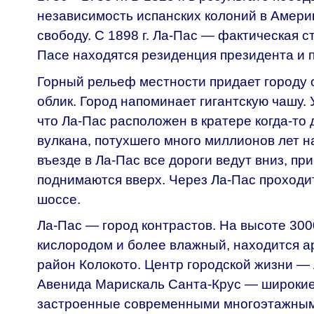
независимость испанских колоний в Амери
свободу. С 1898 г. Ла-Пас — фактическая с
Пасе находятся резиденция президента и 
Горный рельеф местности придает городу
облик. Город напоминает гигантскую чашу.
что Ла-Пас расположен в кратере когда-то
вулкана, потухшего много миллионов лет н
въезде в Ла-Пас все дороги ведут вниз, пр
поднимаются вверх. Через Ла-Пас проход
шоссе.
Ла-Пас — город контрастов. На высоте 3000
кислородом и более влажный, находится а
район Колокото. Центр городской жизни —
Авенида Марискаль Санта-Крус — широкие
застроенные современными многоэтажным