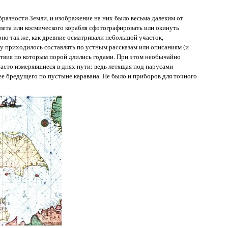
разности Земли, и изображение на них было весьма далеким от
лета или космического корабля сфотографировать или окинуть
о так же, как древние осматривали небольшой участок,
у приходилось составлять по устным рассказам или описаниям (и
твия по которым порой длились годами. При этом необычайно
часто измерявшиеся в днях пути: ведь летящая под парусами
рее бредущего по пустыне каравана. Не было и приборов для точного