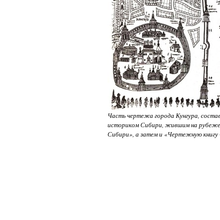
Часть чертежа города Кунгура, состав
историком Сибири, жившим на рубеже 
Сибири», а затем и «Чертежную книгу