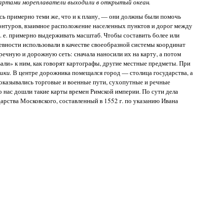
артами мореплаватели выходили в открытый океан.
сь примерно теми же, что и к плану, — они должны были помочь
контуров, взаимное расположение населенных пунктов и дорог между
т. е. примерно выдерживать масштаб. Чтобы составить более или
вности использовали в качестве своеобразной системы координат
речную и дорожную сеть: сначала наносили их на карту, а потом
али» к ним, как говорят картографы, другие местные предметы. При
ики.
В центре дорожника помещался город — столица государства, а
 показывались торговые и военные пути, сухопутные и речные
о нас дошли такие карты времен Римской империи. По сути дела
рства Московского, составленный в 1552 г. по указанию Ивана