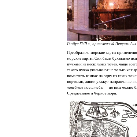
Глобус XVII в., привезенный Петром I из
Преобразило морские карты применени
морские карты. Они были буквально и
пучками из нескольких точек, чаще все
такого пучка указывают не только четы
поместить компас на одну из таких точе
портолан, линии укажут направление, п
линейные масштабы —
по ним можно б
Средиземное и Черное моря.