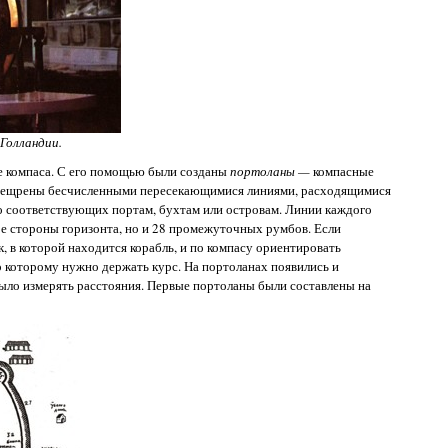
 Голландии.
е компаса. С его помощью были созданы
портоланы —
компасные
спещрены бесчисленными пересекающимися линиями, расходящимися
го соответствующих портам, бухтам или островам. Линии каждого
ре стороны горизонта, но и 28 промежуточных румбов. Если
к, в которой находится корабль, и по компасу ориентировать
о которому нужно держать курс. На портоланах появились и
ыло измерять расстояния. Первые портоланы были составлены на