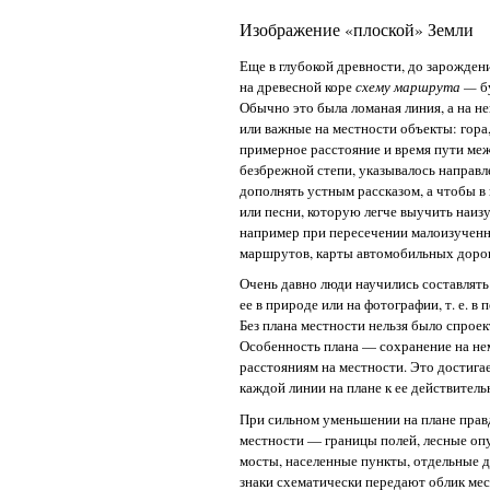
Изображение «плоской» Земли
Еще в глубокой древности, до зарождени
на древесной коре
схему маршрута —
б
Обычно это была ломаная линия, а на н
или важные на местности объекты: гора,
примерное расстояние и время пути меж
безбрежной степи, указывалось направ
дополнять устным рассказом, а чтобы в
или песни, которую легче выучить наиз
например при пересечении малоизученн
маршрутов, карты автомобильных дорог
Очень давно люди научились составлять
ее в природе или на фотографии, т. е. в
Без плана местности нельзя было спрое
Особенность плана — сохранение на не
расстояниям на местности. Это достиг
каждой линии на плане к ее действитель
При сильном уменьшении на плане пра
местности — границы полей, лесные опу
мосты, населенные пункты, отдельные д
знаки схематически передают облик мес