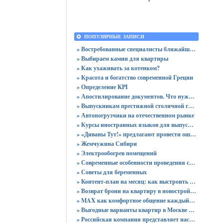
ПОПУЛЯРНЫЕ ЗАПИСИ
» Востребованные специалисты ближайшего будущего
» Выбираем камин для квартиры
» Как ухаживать за котенком?
» Красота и богатство современной Греции
» Определение KPI
» Апостилирование документов. Что нужно учитывать?
» Выпускникам престижной столичной гимназии вручены 64 аттестата
» Автопогрузчики на отечественном рынке
» Курсы иностранных языков для выпускников
» «Диваны Тут!» предлагают провести ошеломительную ночь!
» Жемчужина Сибири
» Электрообогрев помещений
» Современные особенности проведения сертификации
» Советы для беременных
» Контент-план на месяц: как выстроить стратегию публикаций без хаоса
» Возврат брони на квартиру в новостройке - пошаговая инструкция и советы юриста
» MAX как комфортное общение каждый день: звонки без ограничений и файлы до 4 ГБ
» Выгодные варианты квартир в Москве с доступными ценами для покупки без переплат
» Российская компания представляет настольный ПК