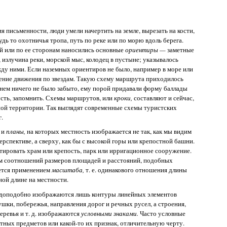
я письменности, люди умели начертить на земле, вырезать на кости,
удь то охотничья тропа, путь по реке или по морю вдоль берега.
ей или по ее сторонам наносились основные
ориентиры —
заметные
 излучина реки, морской мыс, колодец в пустыне; указывалось
ду ними. Если наземных ориентиров не было, например в море или
ление движения по звездам. Такую схему маршрута приходилось
 нем ничего не было забыто, ему порой придавали форму баллады
усть, запомнить. Схемы маршрутов, или
кроки,
составляют и сейчас,
ой территории. Так выглядят современные схемы туристских
.
 и
планы,
на которых местность изображается не так, как мы видим
 перспективе, а сверху, как бы с высокой горы или крепостной башни.
ктировать храм или крепость, парк или ирригационное сооружение.
м соотношений размеров площадей и расстояний, подобных
ается применением
масштаба,
т. е. одинакового отношения длины
ной длине на местности.
вдоподобно изображаются лишь контуры линейных элементов
шки, побережья, направления дорог и речных русел, а строения,
еревья и т. д. изображаются
условными знаками.
Часто условные
тных предметов или какой-то их признак, отличительную черту.