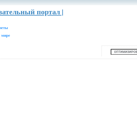
вательный портал |
анеты
 мире