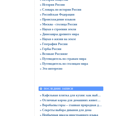
» История России
» Словарь по истории России
» Российская Федерация
» Происхождение языков
» Москва - столица России
» Науки о строении земли
» Динозавры древнего мира
» Науки о жизни на земле
» География России
» Гербы России
» Великие Россияне
» Путеводитель по странам мира
» Путеводитель по столицам мира
» Это интересно
ПОСЛЕДНИЕ ЗАПИСИ
» Кафельная плитка для кухни: как выбрать практичную отделку
» Отличные корма для домашних животных
» Воробьевы горы -- главная природная достопримечательность Москвы
» Секреты выбора диванов для дома
» Необычная школа иностранного языка