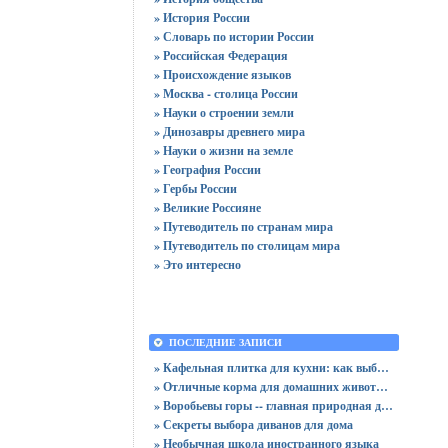
» История России
» Словарь по истории России
» Российская Федерация
» Происхождение языков
» Москва - столица России
» Науки о строении земли
» Динозавры древнего мира
» Науки о жизни на земле
» География России
» Гербы России
» Великие Россияне
» Путеводитель по странам мира
» Путеводитель по столицам мира
» Это интересно
ПОСЛЕДНИЕ ЗАПИСИ
» Кафельная плитка для кухни: как выбрать практичную отделку
» Отличные корма для домашних животных
» Воробьевы горы -- главная природная достопримечательность Москвы
» Секреты выбора диванов для дома
» Необычная школа иностранного языка