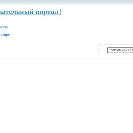
вательный портал |
анеты
 мире