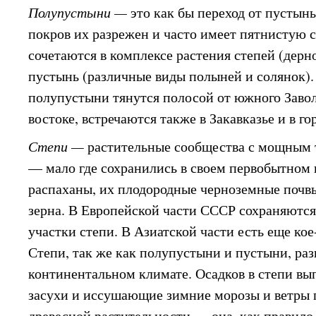
Полупустыни —
это как бы переход от пустын
покров их разрежен и часто имеет пятнистую с
сочетаются в комплексе растения степей (дерн
пустынь (различные виды полыней и солянок).
полупустыни тянутся полосой от южного Завол
востоке, встречаются также в Закавказье и в г
Степи —
растительные сообщества с мощным
— мало где сохранились в своем первобытном 
распаханы, их плодородные черноземные почв
зерна. В Европейской части СССР сохраняютс
участки степи. В Азиатской части есть еще кое
Степи, так же как полупустыни и пустыни, раз
континентальном климате. Осадков в степи вы
засухи и иссушающие зимние морозы и ветры 
древесной растительности — она, как правило, 