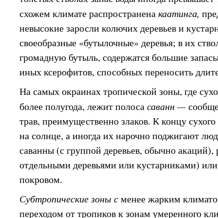
схожем климате распространена
каатинга,
пре
невысокие заросли колючих деревьев и кустарн
своеобразные «бутылочные» деревья; в их ств
громадную бутыль, содержатся большие запасы
иных ксерофитов, способных переносить длит
На самых окраинах тропической зоны, где сух
более полугода, лежит полоса
саванн —
сообще
трав, преимущественно злаков. К концу сухого
на солнце, а иногда их нарочно поджигают лю
саванны (с группой деревьев, обычно акаций),
отдельными деревьями или кустарниками) или
покровом.
Субтропические зоны с
менее жарким климато
переходом от тропиков к зонам умеренного кли