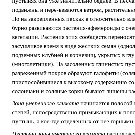
пустынях она уже значительно беднее. В песча
подвижны и пере-веваются ветром, растительно
Но на закрепленных песках в относительно вл
бурно развиваются растения-эфемероиды с оч
вегетации. Растения этих сообществ перенося
засушливое время в виде жестких семян (однол
подземных клубней и корневищ, укрытых в глу
(многолетники). На засоленных глинистых пу
разреженный покров образуют галофиты (солян
приспособившиеся к высокому содержанию со
солончаки и соляные корки бывают лишены ра
Зона умеренного климата
начинается полосой 
степей, непосредственно примыкающих к пол
пустынь, а кое-где отделенных от нее горными
Пустыни зоны умеренного климата
расположе