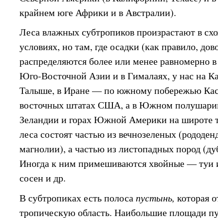
крайнем юге Африки и в Австралии).
Леса влажных субтропиков произрастают в сх
условиях, но там, где осадки (как правило, до
распределяются более или менее равномерно в т
Юго-Восточной Азии и в Гималаях, у нас на К
Талыше, в Иране — по южному побережью Касп
восточных штатах США, а в Южном полушари
Зеландии и горах Южной Америки на широте т
леса состоят частью из вечнозеленых (рододен
магнолии), а частью из листопадных пород (ду
Иногда к ним примешиваются хвойные — туи 
сосен и др.
В субтропиках есть полоса
пустынь,
которая о
тропическую область. Наибольшие площади п