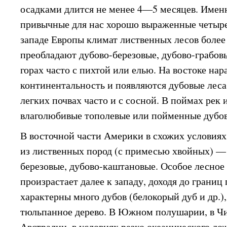
осадками длится не менее 4—5 месяцев. Именн
привычные для нас хорошо выраженные четыре
западе Европы климат лиственных лесов более 
преобладают дубово-березовые, дубово-грабовы
горах часто с пихтой или елью. На востоке нар
континентальность и появляются дубовые леса 
легких почвах часто и с сосной. В поймах рек 
влаголюбивые тополевые или пойменные дубов
В восточной части Америки в схожих условиях
из лиственных пород (с примесью хвойных) — 
березовые, дубово-каштановые. Особое лесное
произрастает далее к западу, доходя до границ 
характерны много дубов (белокорый дуб и др.),
тюльпанное дерево. В Южном полушарии, в Чи
Австралии, в условиях резко океанического до