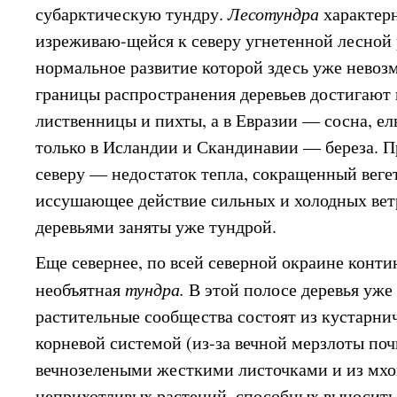
субарктическую тундру.
Лесотундра
характер
изреживаю-щейся к северу угнетенной лесной
нормальное развитие которой здесь уже невоз
границы распространения деревьев достигают 
лиственницы и пихты, а в Евразии — сосна, ел
только в Исландии и Скандинавии — береза. П
северу — недостаток тепла, сокращенный вег
иссушающее действие сильных и холодных вет
деревьями заняты уже тундрой.
Еще севернее, по всей северной окраине конти
необъятная
тундра.
В этой полосе деревья уже 
растительные сообщества состоят из кустарни
корневой системой (из-за вечной мерзлоты поч
вечнозелеными жесткими листочками и из мхо
неприхотливых растений, способных выносить 