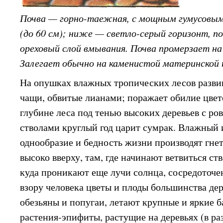
Почва — горно-таежная, с мощным гумусовым
(до 60 см); ниже — светло-серый горизонт, п
ореховый слой вмывания. Почва промерзает на 
Залегает обычно на каменистой материнской 
На опушках влажных тропических лесов разв
чащи, обвитые лианами; поражает обилие цвето
глубине леса под тенью высоких деревьев с 
стволами круглый год царит сумрак. Влажный 
однообразие и бедность жизни производят гне
высоко вверху, там, где начинают ветвиться ст
куда проникают еще лучи солнца, сосредоточ
взору человека цветы и плоды большинства дере
обезьяны и попугаи, летают крупные и яркие 
растения-эпифиты, растущие на деревьях (в раз