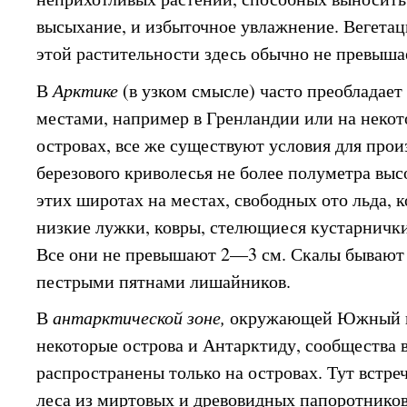
высыхание, и избыточное увлажнение. Вегетац
этой растительности здесь обычно не превыша
В
Арктике
(в узком смысле) часто преобладает
местами, например в Гренландии или на неко
островах, все же существуют условия для прои
березового криволесья не более полуметра выс
этих широтах на местах, свободных ото льда, к
низкие лужки, ковры, стелющиеся кустарничк
Все они не превышают 2—3 см. Скалы бываю
пестрыми пятнами лишайников.
В
антарктической зоне,
окружающей Южный п
некоторые острова и Антарктиду, сообщества
распространены только на островах. Тут встр
леса из миртовых и древовидных папоротников