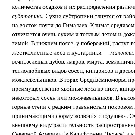
количества осадков и их распределения разли
субтропики.
Сухие субтропики тянутся от рай
на восток почти до Гималаев. Климат средизе
отличается очень сухим и теплым летом и дож
зимой. В нижнем поясе, у побережий, растут 
жестколистные леса и кустарники —
маквисы
вечнозеленых дубов, лавров, мирта, земляничн
теплолюбивых видов сосен, кипарисов и древ
можжевельников. В горах Средиземноморья пр
преимущественно хвойные леса из пихт, кипар
некоторых сосен или можжевельников. В высо
горные степи с редким травянистым покровом 
принимающими форму колючих «подушек». Оч
внешнему виду растительность распространена
Северной Америки (в Калифорнии, Техасе) и