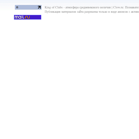
King of Clubs - атмосфера средневекового величия | Clow.ru: Познавате
Публикация материалов сайта разрешена только в виде анонсов с актив