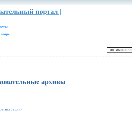
вательный портал |
анеты
 мире
зовательные архивы
(регистрация)