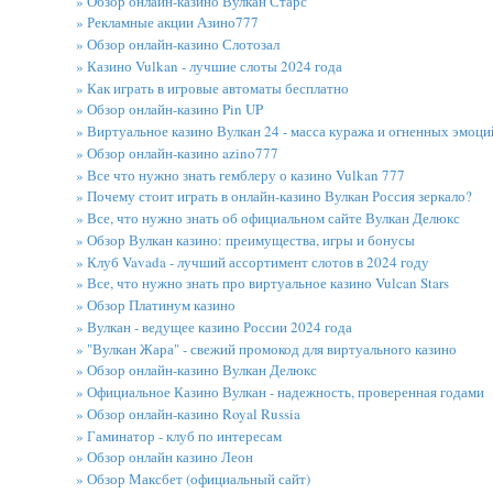
» Обзор онлайн-казино Вулкан Старс
» Рекламные акции Азино777
» Обзор онлайн-казино Слотозал
» Казино Vulkan - лучшие слоты 2024 года
» Как играть в игровые автоматы бесплатно
» Обзор онлайн-казино Pin UP
» Виртуальное казино Вулкан 24 - масса куража и огненных эмоци
» Обзор онлайн-казино azino777
» Все что нужно знать гемблеру о казино Vulkan 777
» Почему стоит играть в онлайн-казино Вулкан Россия зеркало?
» Все, что нужно знать об официальном сайте Вулкан Делюкс
» Обзор Вулкан казино: преимущества, игры и бонусы
» Клуб Vavada - лучший ассортимент слотов в 2024 году
» Все, что нужно знать про виртуальное казино Vulcan Stars
» Обзор Платинум казино
» Вулкан - ведущее казино России 2024 года
» "Вулкан Жара" - свежий промокод для виртуального казино
» Обзор онлайн-казино Вулкан Делюкс
» Официальное Казино Вулкан - надежность, проверенная годами
» Обзор онлайн-казино Royal Russia
» Гаминатор - клуб по интересам
» Обзор онлайн казино Леон
» Обзор Максбет (официальный сайт)