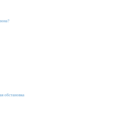
зона?
ая обстановка