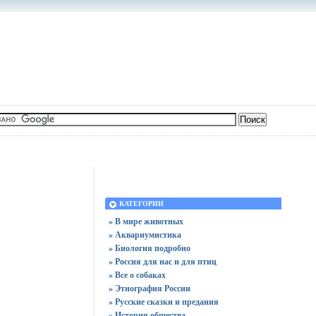
КАТЕГОРИИ
» В мире животных
» Аквариумистика
» Биология подробно
» Россия для нас и для птиц
» Все о собаках
» Этнография России
» Русские сказки и предания
» История общества