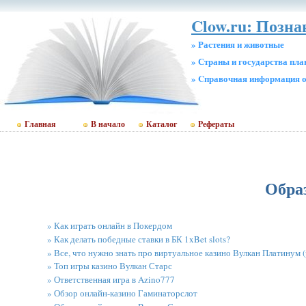
Clow.ru: Позна
» Растения и животные
» Страны и государства пл
» Cправочная информация о
Главная
В начало
Каталог
Рефераты
Обра
» Как играть онлайн в Покердом
» Как делать победные ставки в БК 1xBet slots?
» Все, что нужно знать про виртуальное казино Вулкан Платинум 
» Топ игры казино Вулкан Старс
» Ответственная игра в Azino777
» Обзор онлайн-казино Гаминаторслот