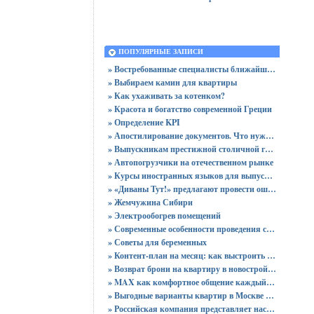
ПОПУЛЯРНЫЕ ЗАПИСИ
» Востребованные специалисты ближайшего будущего
» Выбираем камин для квартиры
» Как ухаживать за котенком?
» Красота и богатство современной Греции
» Определение KPI
» Апостилирование документов. Что нужно учитывать?
» Выпускникам престижной столичной гимназии вручены 64 аттестата
» Автопогрузчики на отечественном рынке
» Курсы иностранных языков для выпускников
» «Диваны Тут!» предлагают провести ошеломительную ночь!
» Жемчужина Сибири
» Электрообогрев помещений
» Современные особенности проведения сертификации
» Советы для беременных
» Контент-план на месяц: как выстроить стратегию публикаций без хаоса
» Возврат брони на квартиру в новостройке - пошаговая инструкция и советы юриста
» MAX как комфортное общение каждый день: звонки без ограничений и файлы до 4 ГБ
» Выгодные варианты квартир в Москве с доступными ценами для покупки без переплат
» Российская компания представляет настольный ПК